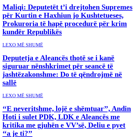
Maliqi: Deputetët t’i drejtohen Supremes
për Kurtin e Haxhiun jo Kushtetueses,
Prokuroria të hapë procedurë për krim
kundër Republikës
LEXO MË SHUMË
Deputetja e Aleancës thotë se i kanë
siguruar nënshkrimet për seancë të
jashtëzakonshme: Do të qëndrojmë në
sallë
LEXO MË SHUMË
‘‘E neveritshme, lojë e shëmtuar’’, Andin
Hoti i sulet PDK, LDK e Aleancës me
kritika me gjuhën e VV’së, Deliu e pyet
‘‘a je ti?’’