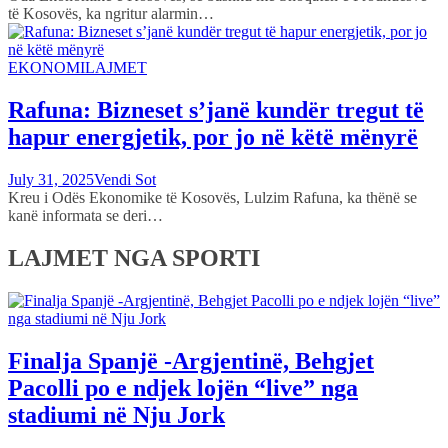
të Kosovës, ka ngritur alarmin…
EKONOMI
LAJMET
Rafuna: Bizneset s’janë kundër tregut të
hapur energjetik, por jo në këtë mënyrë
July 31, 2025
Vendi Sot
Kreu i Odës Ekonomike të Kosovës, Lulzim Rafuna, ka thënë se
kanë informata se deri…
LAJMET NGA SPORTI
Finalja Spanjë -Argjentinë, Behgjet
Pacolli po e ndjek lojën “live” nga
stadiumi në Nju Jork