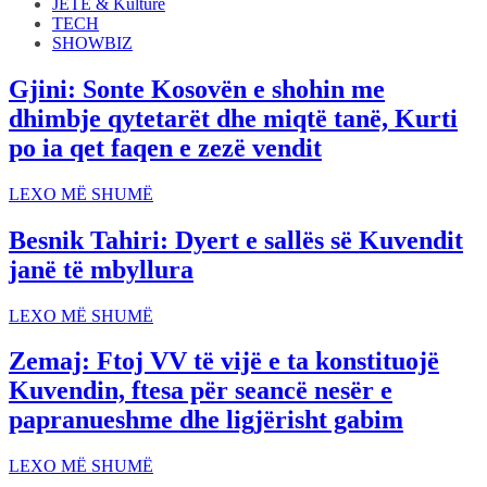
JETË & Kulturë
TECH
SHOWBIZ
Gjini: Sonte Kosovën e shohin me
dhimbje qytetarët dhe miqtë tanë, Kurti
po ia qet faqen e zezë vendit
LEXO MË SHUMË
Besnik Tahiri: Dyert e sallës së Kuvendit
janë të mbyllura
LEXO MË SHUMË
Zemaj: Ftoj VV të vijë e ta konstituojë
Kuvendin, ftesa për seancë nesër e
papranueshme dhe ligjërisht gabim
LEXO MË SHUMË