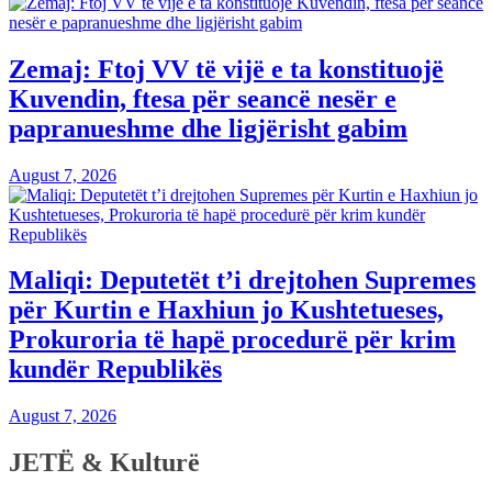
Zemaj: Ftoj VV të vijë e ta konstituojë
Kuvendin, ftesa për seancë nesër e
papranueshme dhe ligjërisht gabim
August 7, 2026
Maliqi: Deputetët t’i drejtohen Supremes
për Kurtin e Haxhiun jo Kushtetueses,
Prokuroria të hapë procedurë për krim
kundër Republikës
August 7, 2026
JETË & Kulturë