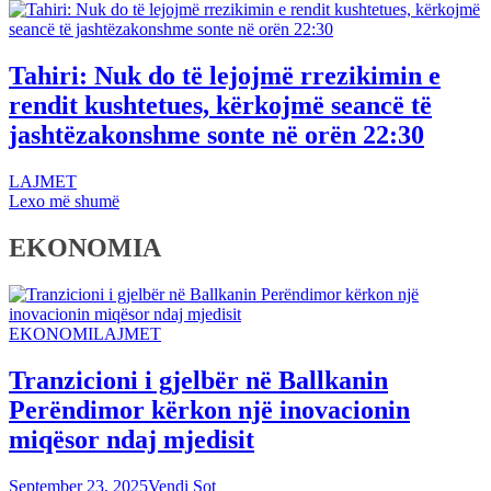
Tahiri: Nuk do të lejojmë rrezikimin e
rendit kushtetues, kërkojmë seancë të
jashtëzakonshme sonte në orën 22:30
LAJMET
Lexo më shumë
EKONOMIA
EKONOMI
LAJMET
Tranzicioni i gjelbër në Ballkanin
Perëndimor kërkon një inovacionin
miqësor ndaj mjedisit
September 23, 2025
Vendi Sot