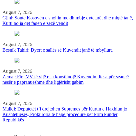
August 7, 2026
Gjini: Sonte Kosovën e shohin me dhimbje qytetarët dhe miqtë tanë,
Kurti po ia qet faqen e zezë vendit
August 7, 2026
Besnik Tahiri: Dyert e sallës së Kuvendit janë të mbyllura
August 7, 2026
Zemaj: Ftoj VV të vijë e ta konstituojë Kuvendin, ftesa për seancë
nesër e papranueshme dhe ligjërisht gabim
August 7, 2026
Maliqi: Deputetët t’i drejtohen Supremes për Kurtin e Haxhiun jo
Kushtetueses, Prokuroria të hapë procedurë për krim kundër
Republikës