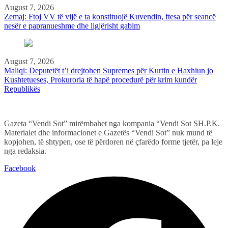
August 7, 2026
Zemaj: Ftoj VV të vijë e ta konstituojë Kuvendin, ftesa për seancë
nesër e papranueshme dhe ligjërisht gabim
August 7, 2026
Maliqi: Deputetët t’i drejtohen Supremes për Kurtin e Haxhiun jo
Kushtetueses, Prokuroria të hapë procedurë për krim kundër
Republikës
Gazeta “Vendi Sot” mirëmbahet nga kompania “Vendi Sot SH.P.K.
Materialet dhe informacionet e Gazetës “Vendi Sot” nuk mund të
kopjohen, të shtypen, ose të përdoren në çfarëdo forme tjetër, pa leje
nga redaksia.
Facebook