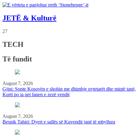
JETË & Kulturë
27
TECH
Të fundit
August 7, 2026
Gjini: Sonte Kosovën e shohin me dhimbje qytetarët dhe miqtë tanë,
Kurti po ia qet faqen e zezë vendit
August 7, 2026
Besnik Tahiri: Dyert e sallës së Kuvendit janë të mbyllura