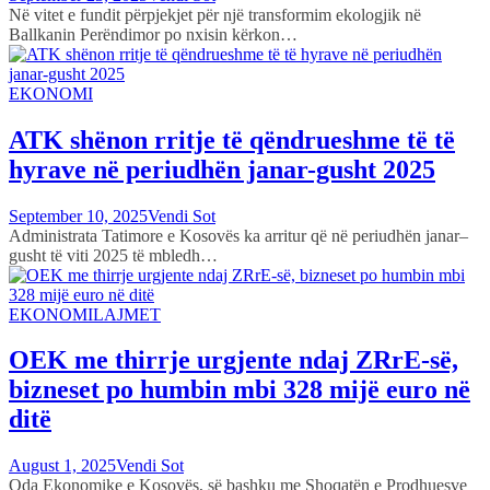
Në vitet e fundit përpjekjet për një transformim ekologjik në
Ballkanin Perëndimor po nxisin kërkon…
EKONOMI
ATK shënon rritje të qëndrueshme të të
hyrave në periudhën janar-gusht 2025
September 10, 2025
Vendi Sot
Administrata Tatimore e Kosovës ka arritur që në periudhën janar–
gusht të viti 2025 të mbledh…
EKONOMI
LAJMET
OEK me thirrje urgjente ndaj ZRrE-së,
bizneset po humbin mbi 328 mijë euro në
ditë
August 1, 2025
Vendi Sot
Oda Ekonomike e Kosovës, së bashku me Shoqatën e Prodhuesve