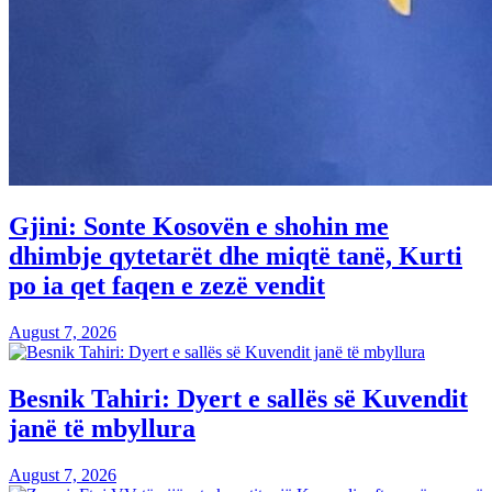
Gjini: Sonte Kosovën e shohin me
dhimbje qytetarët dhe miqtë tanë, Kurti
po ia qet faqen e zezë vendit
August 7, 2026
Besnik Tahiri: Dyert e sallës së Kuvendit
janë të mbyllura
August 7, 2026