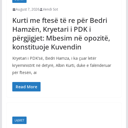
August 7, 2026
Vendi Sot
Kurti me ftesë të re për Bedri
Hamzën, Kryetari i PDK i
përgjigjet: Mbesim në opozitë,
konstituoje Kuvendin
Kryetari i PDK’së, Bedri Hamza, i ka çuar letër
kryeministrit në detyrë, Albin Kurti, duke e falënderuar
për ftesën, ai
Read More
LAJMET