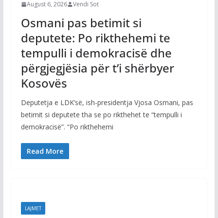
August 6, 2026
Vendi Sot
Osmani pas betimit si
deputete: Po rikthehemi te
tempulli i demokracisë dhe
përgjegjësia për t’i shërbyer
Kosovës
Deputetja e LDK’së, ish-presidentja Vjosa Osmani, pas
betimit si deputete tha se po rikthehet te “tempulli i
demokracisë”. “Po rikthehemi
Read More
LAJMET