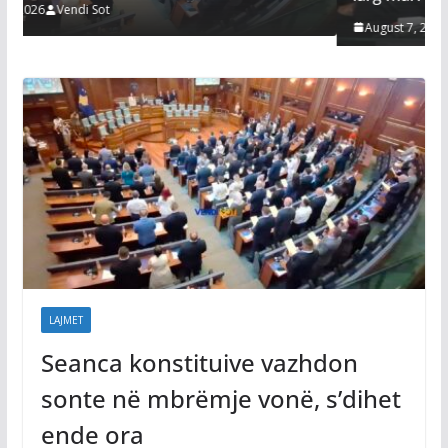
August 7, 2026
Vendi Sot
LAJMET
Seanca konstituive vazhdon
sonte në mbrëmje vonë, s’dihet
ende ora