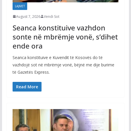
LAJMET
August 7, 2026
Vendi Sot
Seanca konstituive vazhdon
sonte në mbrëmje vonë, s’dihet
ende ora
Seanca konstituive e Kuvendit të Kosovës do të
vazhdojë sot në mbrëmje vonë, bëjnë me dije burime
të Gazetës Express.
Read More