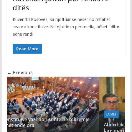
ditës
Kuvendi i Kosovës, ka njoftuar se nesër do mbahet
seanca konstituive. Në njoftimin për media, bëhet i ditur
edhe rendi
Read More
← Previous
LAJMET
je
Abdixhiku pas takimit me Kurtin: Jemi shumë
larg marrëveshjes