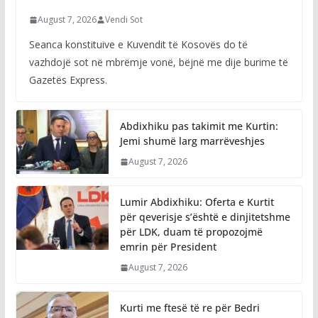
August 7, 2026
Vendi Sot
Seanca konstituive e Kuvendit të Kosovës do të
vazhdojë sot në mbrëmje vonë, bëjnë me dije burime të
Gazetës Express.
Abdixhiku pas takimit me Kurtin:
Jemi shumë larg marrëveshjes
August 7, 2026
Lumir Abdixhiku: Oferta e Kurtit
për qeverisje s’është e dinjitetshme
për LDK, duam të propozojmë
emrin për President
August 7, 2026
Kurti me ftesë të re për Bedri