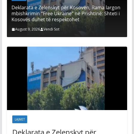
Deklarata e Zelenskyt për Kosovën, Rama largon
mbishkrimin “Free Ukraine” në Prishtinë: Shteti i
Kosovës duhet të respektohet
August 9, 2026
Vendi Sot
LAJMET
Deklarata e Zelenskyt për