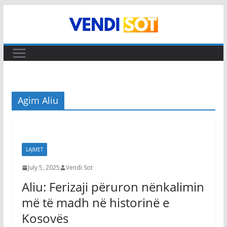
Skip
to
content
Agim Aliu
LAJMET
July 5, 2025
Vendi Sot
Aliu: Ferizaji përuron nënkalimin
më të madh në historinë e
Kosovës