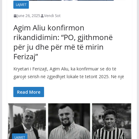
LAJMET
June 26, 2025
Vendi Sot
Agim Aliu konfirmon
rikandidimin: “PO, gjithmonë
për ju dhe për më të mirin
Ferizaj”
Kryetari i Ferizajt, Agim Aliu, ka konfirmuar se do të
garojë sërish në zgjedhjet lokale të tetorit 2025. Në një
LAJME
Albin
Read More
kërko
prop
Augu
LAJMET