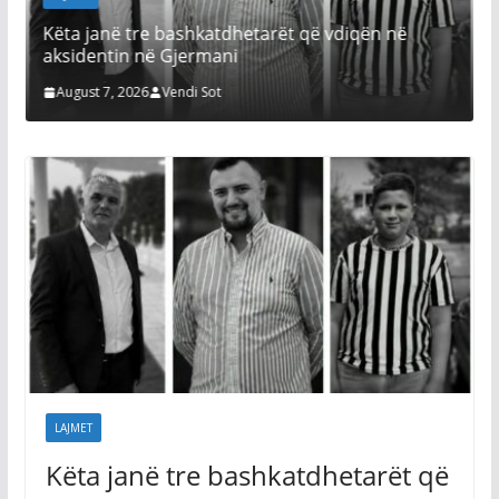
Këta janë tre bashkatdhetarët që vdiqën në
aksidentin në Gjermani
August 7, 2026
Vendi Sot
LAJMET
Këta janë tre bashkatdhetarët që
vdiqën në aksidentin në