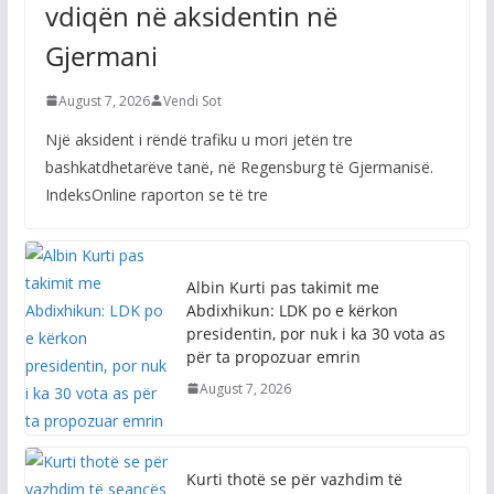
Gjermani
August 7, 2026
Vendi Sot
Një aksident i rëndë trafiku u mori jetën tre
bashkatdhetarëve tanë, në Regensburg të Gjermanisë.
IndeksOnline raporton se të tre
Albin Kurti pas takimit me
Abdixhikun: LDK po e kërkon
presidentin, por nuk i ka 30 vota as
për ta propozuar emrin
August 7, 2026
Kurti thotë se për vazhdim të
seancës vendos Avni Dehari: S’kam
ndërmend ta takojë, kam shumë