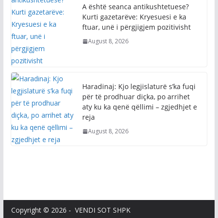
A është seanca antikushtetuese?
Kurti gazetarëve: Kryesuesi e ka
ftuar, unë i përgjigjem pozitivisht
August 8, 2026
Haradinaj: Kjo legjislaturë s’ka fuqi
për të prodhuar diçka, po arrihet
aty ku ka qenë qëllimi – zgjedhjet e
reja
August 8, 2026
Copyright © 2026 - VENDI SOT SHPK