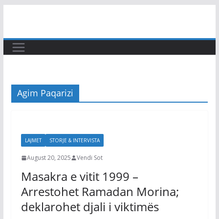
Skip
to
content
Agim Paqarizi
LAJMET
STORJE & INTERVISTA
August 20, 2025
Vendi Sot
Masakra e vitit 1999 –
Arrestohet Ramadan Morina;
deklarohet djali i viktimës