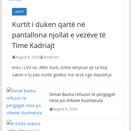
LAJMET
Kurtit i duken qartë në
pantallona njollat e vezëve të
Time Kadriajt
August 8, 2026
Vendi Sot
Kreu i LVV-së, Albin Kurti, është detyruar që ta heq
sakon e tij pasi është goditur me vezë nga deputetja
Dimal Basha refuzon të përgjigjet
nëse po shkelet Kushtetuta
August 8, 2026