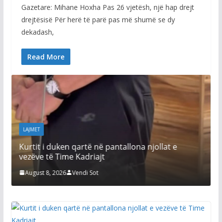
Gazetare: Mihane Hoxha Pas 26 vjetësh, një hap drejt
drejtësisë Për herë të parë pas më shumë se dy
dekadash,
Read More
i
LAJMET
Kurtit i duken qartë në pantallona njollat e
vezëve të Time Kadriajt
August 8, 2026
Vendi Sot