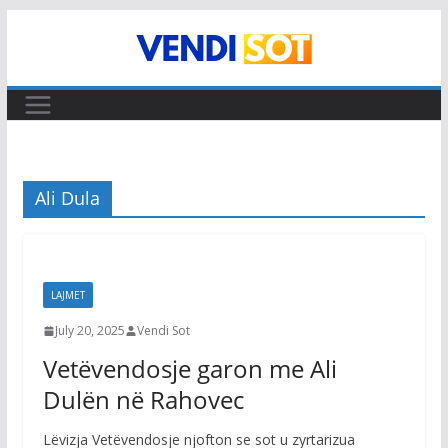
Skip
to
content
Ali Dula
LAJMET
July 20, 2025
Vendi Sot
Vetëvendosje garon me Ali
Dulën në Rahovec
Lëvizja Vetëvendosje njofton se sot u zyrtarizua