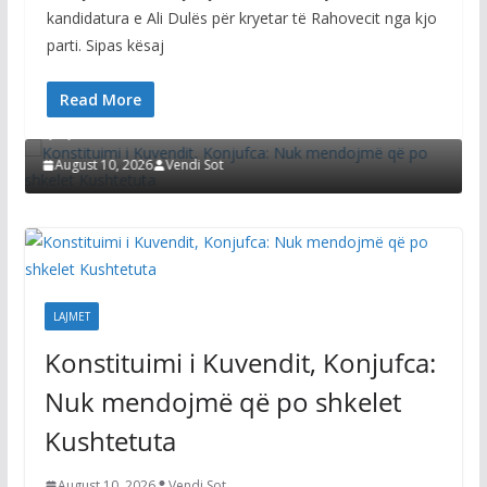
kandidatura e Ali Dulës për kryetar të Rahovecit nga kjo
parti. Sipas kësaj
LAJMET
Read More
Konstituimi i Kuvendit, Konjufca: Nuk mendojmë
që po shkelet Kushtetuta
August 10, 2026
Vendi Sot
LAJMET
Konstituimi i Kuvendit, Konjufca:
Nuk mendojmë që po shkelet
Kushtetuta
August 10, 2026
Vendi Sot