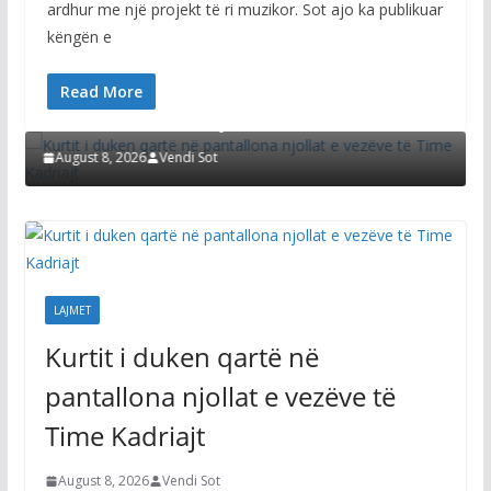
ardhur me një projekt të ri muzikor. Sot ajo ka publikuar
këngën e
LAJMET
Read More
i
Kurtit i duken qartë në pantallona njollat e
vezëve të Time Kadriajt
August 8, 2026
Vendi Sot
LAJMET
Kurtit i duken qartë në
pantallona njollat e vezëve të
Time Kadriajt
August 8, 2026
Vendi Sot