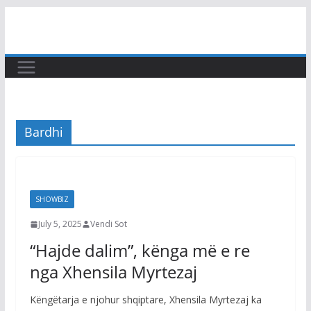
Skip
to
content
Bardhi
SHOWBIZ
July 5, 2025
Vendi Sot
“Hajde dalim”, kënga më e re
nga Xhensila Myrtezaj
Këngëtarja e njohur shqiptare, Xhensila Myrtezaj ka