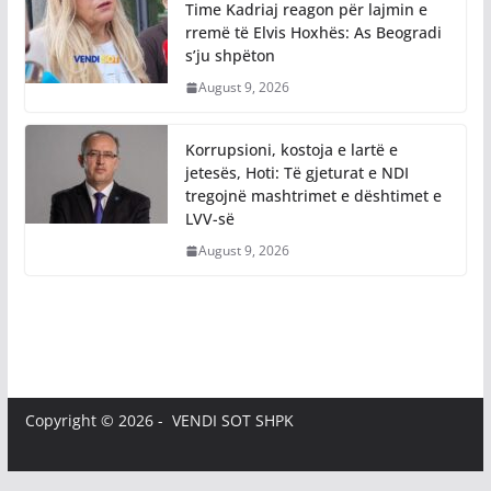
Time Kadriaj reagon për lajmin e
rremë të Elvis Hoxhës: As Beogradi
s’ju shpëton
August 9, 2026
Korrupsioni, kostoja e lartë e
jetesës, Hoti: Të gjeturat e NDI
tregojnë mashtrimet e dështimet e
LVV-së
August 9, 2026
Copyright © 2026 - VENDI SOT SHPK