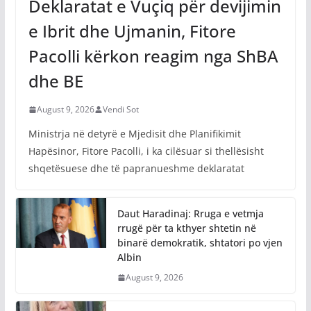
Deklaratat e Vuçiq për devijimin
e Ibrit dhe Ujmanin, Fitore
Pacolli kërkon reagim nga ShBA
dhe BE
August 9, 2026
Vendi Sot
Ministrja në detyrë e Mjedisit dhe Planifikimit
Hapësinor, Fitore Pacolli, i ka cilësuar si thellësisht
shqetësuese dhe të papranueshme deklaratat
Daut Haradinaj: Rruga e vetmja
rrugë për ta kthyer shtetin në
binarë demokratik, shtatori po vjen
Albin
August 9, 2026