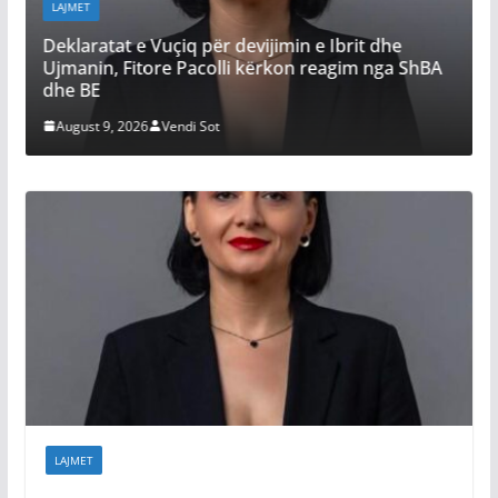
LAJMET
ET
Daut Hara
aratat e Vuçiq për devijimin e Ibrit dhe
kthyer sht
nin, Fitore Pacolli kërkon reagim nga ShBA
vjen Albin
 BE
August 9, 
ust 9, 2026
Vendi Sot
LAJMET