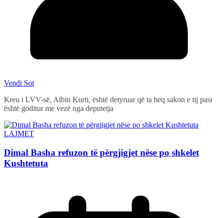
Vendi Sot
Kreu i LVV-së, Albin Kurti, është detyruar që ta heq sakon e tij pasi
është goditur me vezë nga deputetja
LAJMET
Dimal Basha refuzon të përgjigjet nëse po shkelet
Kushtetuta