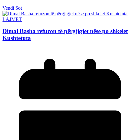
Vendi Sot
LAJMET
Dimal Basha refuzon të përgjigjet nëse po shkelet
Kushtetuta