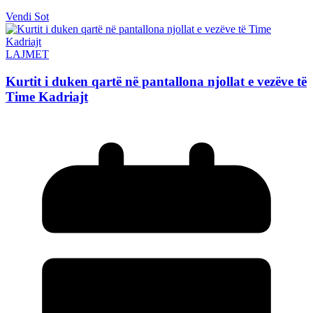
Vendi Sot
LAJMET
Kurtit i duken qartë në pantallona njollat e vezëve të
Time Kadriajt