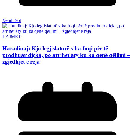
Vendi Sot
LAJMET
Haradinaj: Kjo legjislaturë s’ka fuqi për të
prodhuar diçka, po arrihet aty ku ka qenë qëllimi –
zgjedhjet e reja