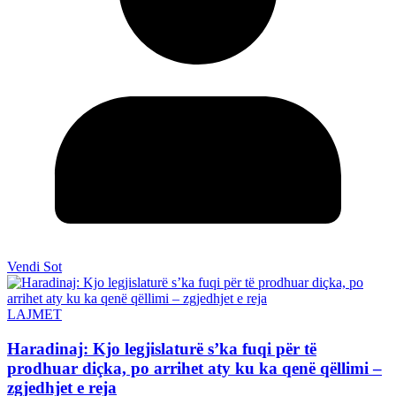
Vendi Sot
LAJMET
Haradinaj: Kjo legjislaturë s’ka fuqi për të
prodhuar diçka, po arrihet aty ku ka qenë qëllimi –
zgjedhjet e reja