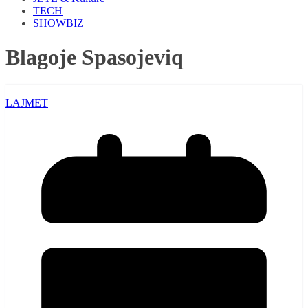
TECH
SHOWBIZ
Blagoje Spasojeviq
LAJMET