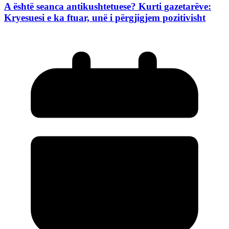
A është seanca antikushtetuese? Kurti gazetarëve:
Kryesuesi e ka ftuar, unë i përgjigjem pozitivisht