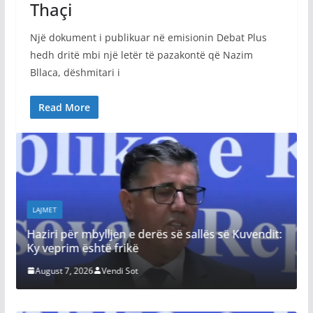
Thaçi
Një dokument i publikuar në emisionin Debat Plus
hedh dritë mbi një letër të pazakontë që Nazim
Bllaca, dëshmitari i
Read More
LAJMET
Haziri për mbylljen e derës së sallës së Kuvendit:
Ky veprim është frikë
August 7, 2026
Vendi Sot