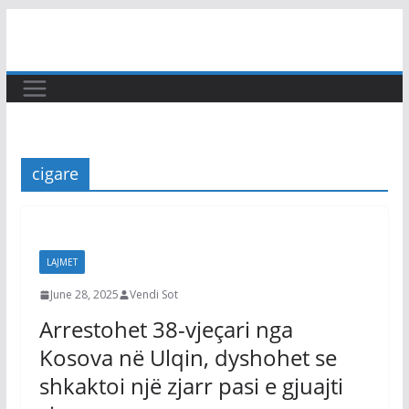
Skip
to
content
cigare
LAJMET
June 28, 2025
Vendi Sot
Arrestohet 38-vjeçari nga
Kosova në Ulqin, dyshohet se
shkaktoi një zjarr pasi e gjuajti