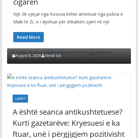
cigaren
Një 38-vjeçar nga Kosova është arrestuar nga policia e
Malit të Zi, si i dyshuar për shkaktim zjarri në një
LAJMET
A është seanca antikushtetuese? Kurti
Read More
gazetarëve: Kryesuesi e ka ftuar, unë i përgjigjem
pozitivisht
August 8, 2026
Vendi Sot
LAJMET
A është seanca antikushtetuese?
Kurti gazetarëve: Kryesuesi e ka
ftuar, unë i përgjigjem pozitivisht