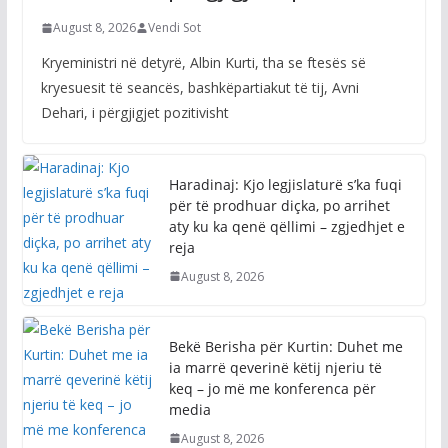
August 8, 2026
Vendi Sot
Kryeministri në detyrë, Albin Kurti, tha se ftesës së
kryesuesit të seancës, bashkëpartiakut të tij, Avni
Dehari, i përgjigjet pozitivisht
Haradinaj: Kjo legjislaturë s’ka fuqi
për të prodhuar diçka, po arrihet
aty ku ka qenë qëllimi – zgjedhjet e
reja
August 8, 2026
Bekë Berisha për Kurtin: Duhet me
ia marrë qeverinë këtij njeriu të
keq – jo më me konferenca për
media
August 8, 2026