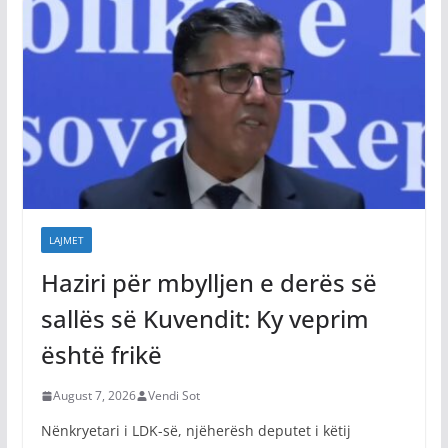
LAJMET
Haziri për mbylljen e derës së
sallës së Kuvendit: Ky veprim
është frikë
August 7, 2026
Vendi Sot
Nënkryetari i LDK-së, njëherësh deputet i këtij