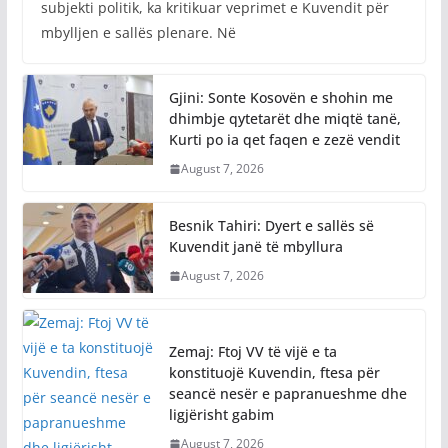
subjekti politik, ka kritikuar veprimet e Kuvendit për
mbylljen e sallës plenare. Në
Gjini: Sonte Kosovën e shohin me
dhimbje qytetarët dhe miqtë tanë,
Kurti po ia qet faqen e zezë vendit
August 7, 2026
Besnik Tahiri: Dyert e sallës së
Kuvendit janë të mbyllura
August 7, 2026
Zemaj: Ftoj VV të vijë e ta
konstituojë Kuvendin, ftesa për
seancë nesër e papranueshme dhe
ligjërisht gabim
August 7, 2026