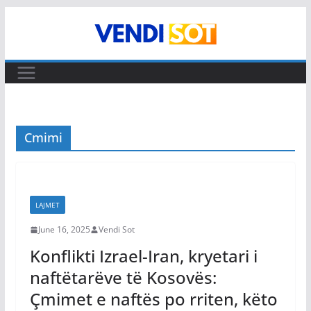
Skip
to
content
Cmimi
LAJMET
June 16, 2025
Vendi Sot
Konflikti Izrael-Iran, kryetari i
naftëtarëve të Kosovës:
Çmimet e naftës po rriten, këto