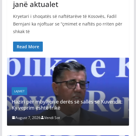
janë aktualet
Kryetari i shoqatës së naftëtarëve të Kosovës, Fadil
Bernjani ka njoftuar se “çmimet e naftës po rriten për
shkak të
Read More
LAJMET
Haziri për mbylljen e derës së sallës së Kuvendit:
Ky veprim është frikë
August 7, 2026
Vendi Sot