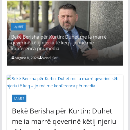
LAJMET
Bekë Berisha për Kurtin: Duhet me ia marrë
qeverinë këtij njeriu të keq – jo më me
konferenca për media
August 8, 2026
Vendi Sot
LAJMET
Bekë Berisha për Kurtin: Duhet
me ia marrë qeverinë këtij njeriu