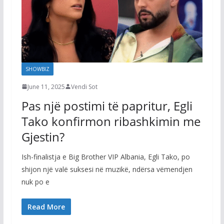
SHOWBIZ
June 11, 2025
Vendi Sot
Pas një postimi të papritur, Egli
Tako konfirmon ribashkimin me
Gjestin?
Ish-finalistja e Big Brother VIP Albania, Egli Tako, po
shijon një valë suksesi në muzikë, ndërsa vëmendjen
nuk po e
Read More