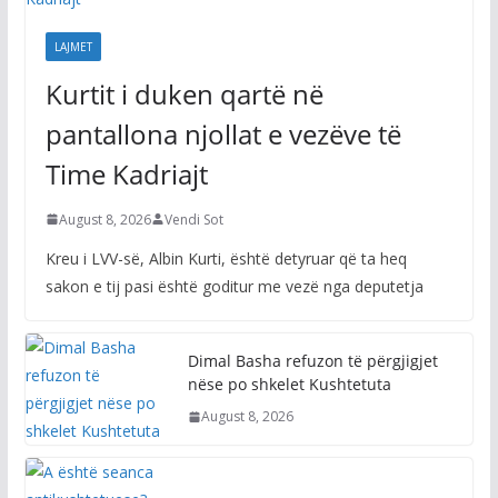
LAJMET
Kurtit i duken qartë në
pantallona njollat e vezëve të
Time Kadriajt
August 8, 2026
Vendi Sot
Kreu i LVV-së, Albin Kurti, është detyruar që ta heq
sakon e tij pasi është goditur me vezë nga deputetja
Dimal Basha refuzon të përgjigjet
nëse po shkelet Kushtetuta
August 8, 2026