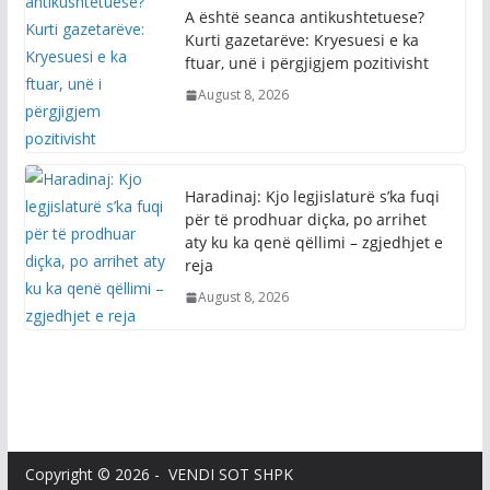
A është seanca antikushtetuese?
Kurti gazetarëve: Kryesuesi e ka
ftuar, unë i përgjigjem pozitivisht
August 8, 2026
Haradinaj: Kjo legjislaturë s’ka fuqi
për të prodhuar diçka, po arrihet
aty ku ka qenë qëllimi – zgjedhjet e
reja
August 8, 2026
Copyright © 2026 - VENDI SOT SHPK