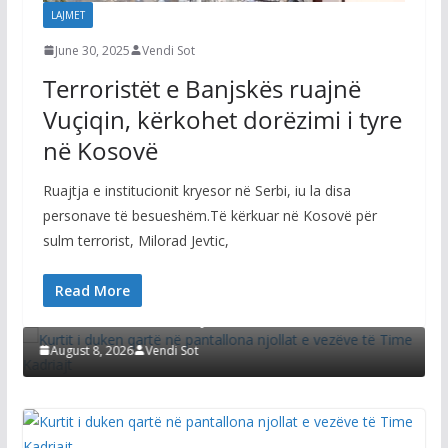
LAJMET
June 30, 2025
Vendi Sot
Terroristët e Banjskës ruajnë
Vuçiqin, kërkohet dorëzimi i tyre
në Kosovë
Ruajtja e institucionit kryesor në Serbi, iu la disa
personave të besueshëm.Të kërkuar në Kosovë për
sulm terrorist, Milorad Jevtic,
LAJMET
Read More
i
Kurtit i duken qartë në pantallona njollat e
vezëve të Time Kadriajt
August 8, 2026
Vendi Sot