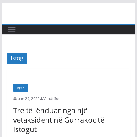
Skip
to
content
Istog
LAJMET
June 29, 2025
Vendi Sot
Tre të lënduar nga një
vetaksident në Gurrakoc të
Istogut