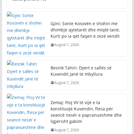
Gjini: Sonte Kosovën e shohin me
dhimbje qytetarët dhe miqtë tanë,
Kurti po ia qet faqen e zezë vendit
August 7, 2026
Besnik Tahiri: Dyert e sallës së
Kuvendit janë të mbyllura
August 7, 2026
Zemaj: Ftoj VV të vijë e ta
konstituojë Kuvendin, ftesa për
seancë nesër e papranueshme dhe
ligjërisht gabim
August 7, 2026