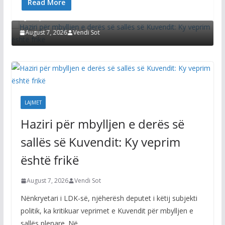
Read More
Haziri për mbylljen e derës së sallës së Kuvendit:
Ky veprim është frikë
August 7, 2026
Vendi Sot
LAJMET
Haziri për mbylljen e derës së
sallës së Kuvendit: Ky veprim
është frikë
August 7, 2026
Vendi Sot
Nënkryetari i LDK-së, njëherësh deputet i këtij subjekti
politik, ka kritikuar veprimet e Kuvendit për mbylljen e
sallës plenare. Në