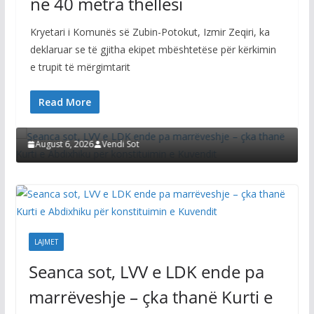
në 40 metra thellësi
Kryetari i Komunës së Zubin-Potokut, Izmir Zeqiri, ka
deklaruar se të gjitha ekipet mbështetëse për kërkimin
e trupit të mërgimtarit
LAJMET
Seanca sot, LVV e LDK ende pa marrëveshje – çka
Read More
thanë Kurti e Abdixhiku për konstituimin e
Kuvendit
August 6, 2026
Vendi Sot
LAJMET
Seanca sot, LVV e LDK ende pa
marrëveshje – çka thanë Kurti e