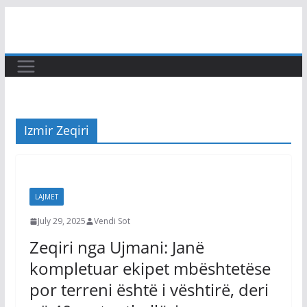
Skip
to
content
Izmir Zeqiri
LAJMET
July 29, 2025
Vendi Sot
Zeqiri nga Ujmani: Janë
kompletuar ekipet mbështetëse
por terreni është i vështirë, deri