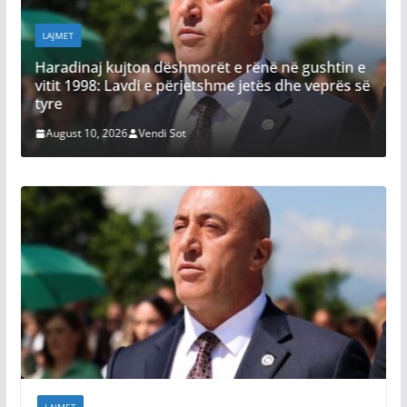
LAJMET
Deklaratat e 
naj kujton dëshmorët e rënë në gushtin e
Ujmanin, Fit
1998: Lavdi e përjetshme jetës dhe veprës së
dhe BE
August 9, 2026
 10, 2026
Vendi Sot
LAJMET