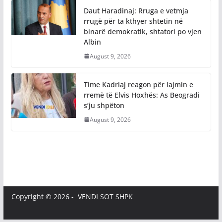
Daut Haradinaj: Rruga e vetmja
rrugë për ta kthyer shtetin në
binarë demokratik, shtatori po vjen
Albin
August 9, 2026
Time Kadriaj reagon për lajmin e
rremë të Elvis Hoxhës: As Beogradi
s’ju shpëton
August 9, 2026
Copyright © 2026 - VENDI SOT SHPK