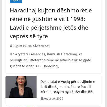
Haradinaj kujton dëshmorët e
rënë në gushtin e vitit 1998:
Lavdi e përjetshme jetës dhe
veprës së tyre
August 10, 2026
Vendi Sot
Ish-kryetari i Aleancës, Ramush Haradinaj, ka
përkujtuar luftëtarët e rënë në altarin e lirisë gjatë
gushtit të vitit 1998. Haradinaj,
Deklaratat e Vuçiq për devijimin e
Ibrit dhe Ujmanin, Fitore Pacolli
kërkon reagim nga ShBA dhe BE
August 9, 2026