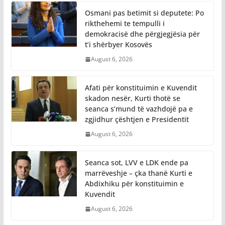
Osmani pas betimit si deputete: Po
rikthehemi te tempulli i
demokracisë dhe përgjegjësia për
t’i shërbyer Kosovës
August 6, 2026
Afati për konstituimin e Kuvendit
skadon nesër, Kurti thotë se
seanca s’mund të vazhdojë pa e
zgjidhur çështjen e Presidentit
August 6, 2026
Seanca sot, LVV e LDK ende pa
marrëveshje – çka thanë Kurti e
Abdixhiku për konstituimin e
Kuvendit
August 6, 2026