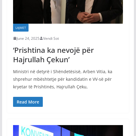
LAJMET
June 24, 2025
Vendi Sot
‘Prishtina ka nevojë për
Hajrullah Çekun’
Ministri në detyrë i Shëndetësisë, Arben Vitia, ka
shprehur mbështetje për kandidatin e VV-së për
kryetar të Prishtinës, Hajrullah Çeku,
Read More