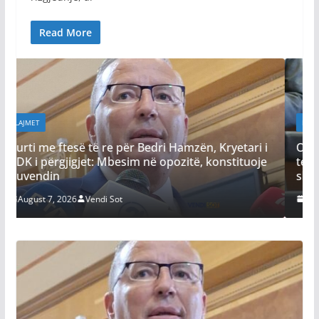
Read More
LAJMET
Osmani pas betimit si deputete
edri Hamzën, Kryetari i
te tempulli i demokracisë dhe pë
në opozitë, konstituoje
shërbyer Kosovës
August 6, 2026
Vendi Sot