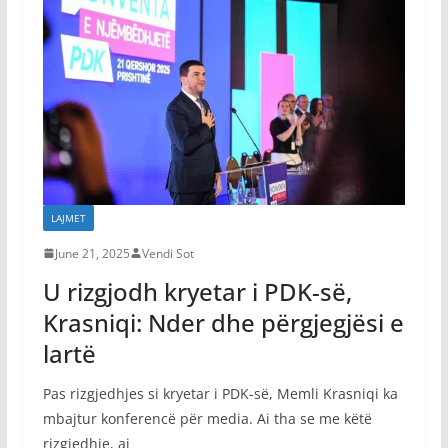
LAJMET
June 21, 2025
Vendi Sot
U rizgjodh kryetar i PDK-së,
Krasniqi: Nder dhe përgjegjësi e
lartë
Pas rizgjedhjes si kryetar i PDK-së, Memli Krasniqi ka
mbajtur konferencë për media. Ai tha se me këtë
rizgjedhje, ai