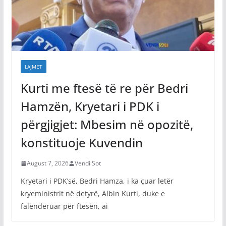
LAJMET
Kurti me ftesë të re për Bedri
Hamzën, Kryetari i PDK i
përgjigjet: Mbesim në opozitë,
konstituoje Kuvendin
August 7, 2026
Vendi Sot
Kryetari i PDK’së, Bedri Hamza, i ka çuar letër
kryeministrit në detyrë, Albin Kurti, duke e
falënderuar për ftesën, ai