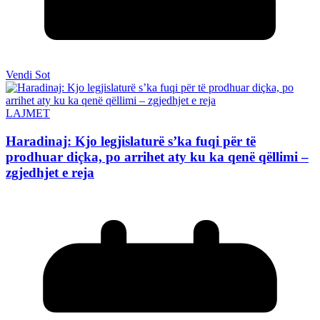
Vendi Sot
LAJMET
Haradinaj: Kjo legjislaturë s’ka fuqi për të
prodhuar diçka, po arrihet aty ku ka qenë qëllimi –
zgjedhjet e reja