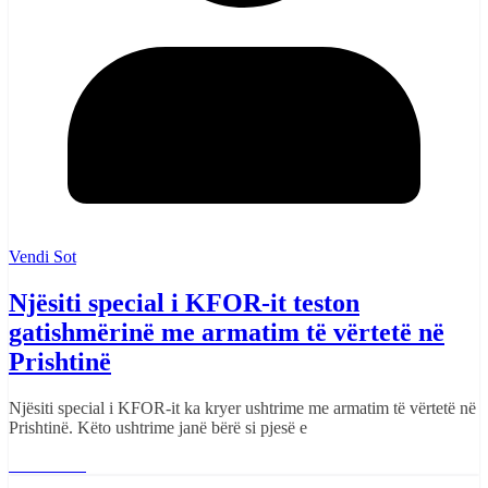
Vendi Sot
Njësiti special i KFOR-it teston
gatishmërinë me armatim të vërtetë në
Prishtinë
Njësiti special i KFOR-it ka kryer ushtrime me armatim të vërtetë në
Prishtinë. Këto ushtrime janë bërë si pjesë e
Read More