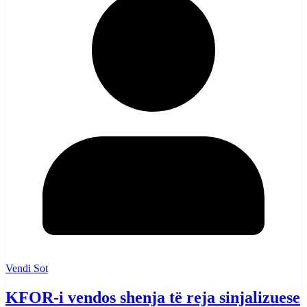
Vendi Sot
KFOR-i vendos shenja të reja sinjalizuese