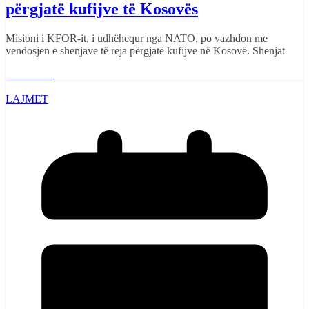
përgjatë kufijve të Kosovës
Misioni i KFOR-it, i udhëhequr nga NATO, po vazhdon me
vendosjen e shenjave të reja përgjatë kufijve në Kosovë. Shenjat
Read More
LAJMET