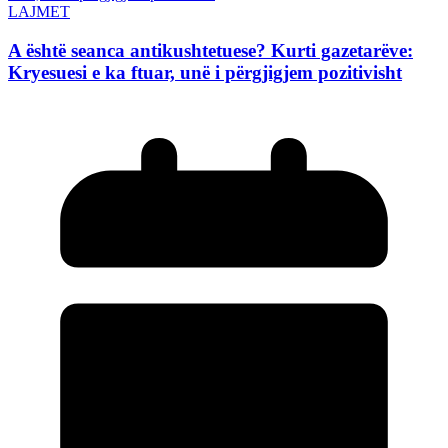
LAJMET
A është seanca antikushtetuese? Kurti gazetarëve:
Kryesuesi e ka ftuar, unë i përgjigjem pozitivisht