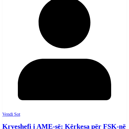
Vendi Sot
Kryeshefi i AME-së: Kërkesa për FSK-në