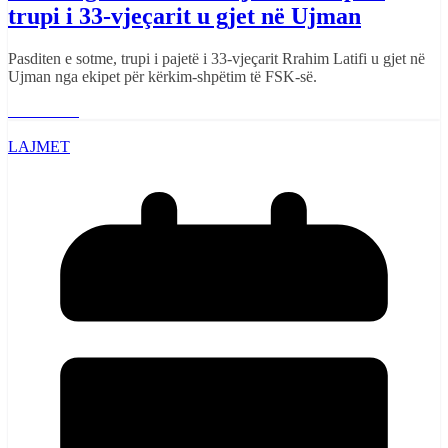
trupi i 33-vjeçarit u gjet në Ujman
Pasditen e sotme, trupi i pajetë i 33-vjeçarit Rrahim Latifi u gjet në
Ujman nga ekipet për kërkim-shpëtim të FSK-së.
Read More
LAJMET