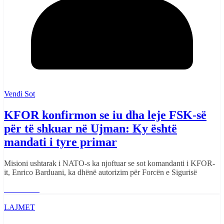
Vendi Sot
KFOR konfirmon se iu dha leje FSK-së
për të shkuar në Ujman: Ky është
mandati i tyre primar
Misioni ushtarak i NATO-s ka njoftuar se sot komandanti i KFOR-
it, Enrico Barduani, ka dhënë autorizim për Forcën e Sigurisë
Read More
LAJMET