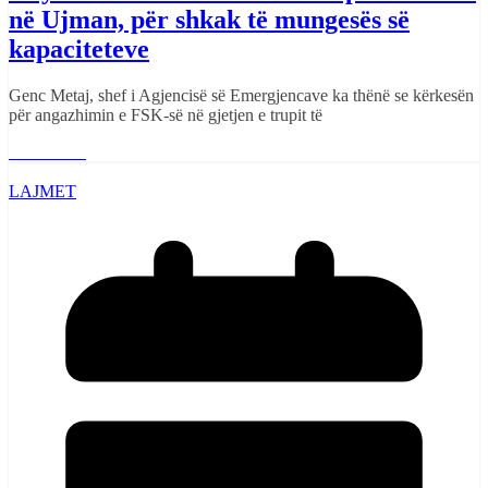
në Ujman, për shkak të mungesës së
kapaciteteve
Genc Metaj, shef i Agjencisë së Emergjencave ka thënë se kërkesën
për angazhimin e FSK-së në gjetjen e trupit të
Read More
LAJMET