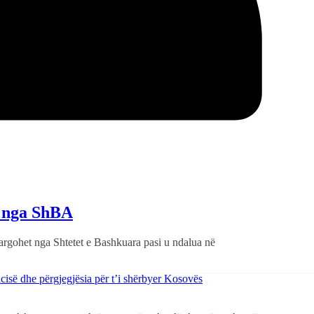
et nga ShBA
argohet nga Shtetet e Bashkuara pasi u ndalua në