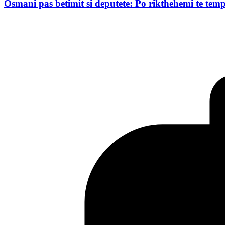
Osmani pas betimit si deputete: Po rikthehemi te temp