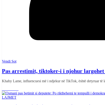
Vendi Sot
Pas arrestimit, tiktoker-i i njohur largoh
Khaby Lame, influencuesi më i ndjekur në TikTok, është detyruar të l
Read More
LAJMET