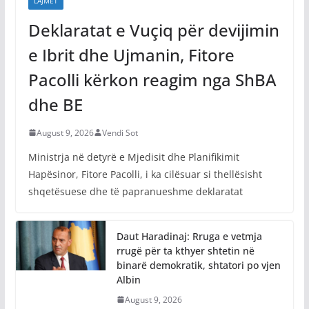
LAJMET
Deklaratat e Vuçiq për devijimin
e Ibrit dhe Ujmanin, Fitore
Pacolli kërkon reagim nga ShBA
dhe BE
August 9, 2026
Vendi Sot
Ministrja në detyrë e Mjedisit dhe Planifikimit
Hapësinor, Fitore Pacolli, i ka cilësuar si thellësisht
shqetësuese dhe të papranueshme deklaratat
Daut Haradinaj: Rruga e vetmja
rrugë për ta kthyer shtetin në
binarë demokratik, shtatori po vjen
Albin
August 9, 2026