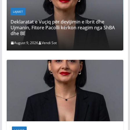
LAJMET
Daut Haradinaj
t e Vuçiq për devijimin e Ibrit dhe
kthyer shtetin 
 Fitore Pacolli kërkon reagim nga ShBA
vjen Albin
August 9, 2026
V
 2026
Vendi Sot