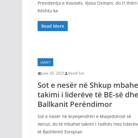
Presidentja e Kosovës, Vjosa Osmani, do t’i thërra
Kështu ka
Read More
LAJMET
June 30, 2025
Vendi Sot
Sot e nesër në Shkup mbahe
takimi i liderëve të BE-së dh
Ballkanit Perëndimor
Sot e nesër në kryeqendrën e Maqedonisë së
Veriut, do të mbahet takimi i radhës mes liderëv
të Bashkimit Evropian