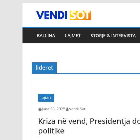
Skip
to
content
BALLINA
LAJMET
STORJE & INTERVISTA
lideret
LAJMET
June 30, 2025
Vendi Sot
Kriza në vend, Presidentja do 
politike