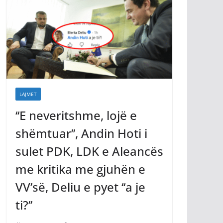
LAJMET
‘‘E neveritshme, lojë e
shëmtuar’’, Andin Hoti i
sulet PDK, LDK e Aleancës
me kritika me gjuhën e
VV’së, Deliu e pyet ‘‘a je
ti?’’