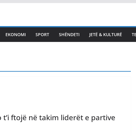
EKONOMI
SPORT
SHËNDETI
JETË & KULTURË
T
LAJMET
Kurti i shkruan Hamzës,
ia ofron PDK pozitën e
Kryeparlamentarit: Ky do
të ishte kontributi juaj
me përfitim për partinë
August 7, 2026
Vendi Sot
t’i ftojë në takim liderët e partive