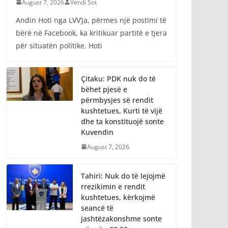
August 7, 2026
Vendi Sot
Andin Hoti nga LVV’ja, përmes një postimi të
bërë në Facebook, ka kritikuar partitë e tjera
për situatën politike. Hoti
Çitaku: PDK nuk do të
bëhet pjesë e
përmbysjes së rendit
kushtetues, Kurti të vijë
dhe ta konstituojë sonte
Kuvendin
August 7, 2026
Tahiri: Nuk do të lejojmë
rrezikimin e rendit
kushtetues, kërkojmë
seancë të
jashtëzakonshme sonte