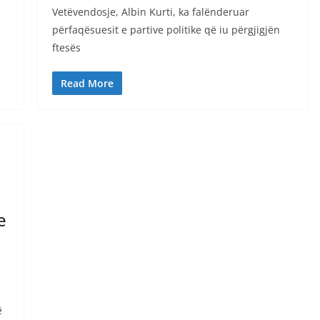
Vetëvendosje, Albin Kurti, ka falënderuar
përfaqësuesit e partive politike që iu përgjigjën
ftesës
Read More
e
n
ë