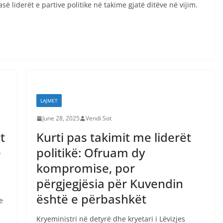
së liderët e partive politike në takime gjatë ditëve në vijim.
LAJMET
June 28, 2025
Vendi Sot
t
Kurti pas takimit me liderët
e
politikë: Ofruam dy
kompromise, por
përgjegjësia për Kuvendin
është e përbashkët
e
Kryeministri në detyrë dhe kryetari i Lëvizjes