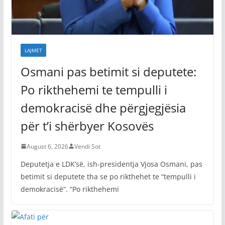
LAJMET
Osmani pas betimit si deputete:
Po rikthehemi te tempulli i
demokracisë dhe përgjegjësia
për t’i shërbyer Kosovës
August 6, 2026
Vendi Sot
Deputetja e LDK’së, ish-presidentja Vjosa Osmani, pas
betimit si deputete tha se po rikthehet te “tempulli i
demokracisë”. “Po rikthehemi