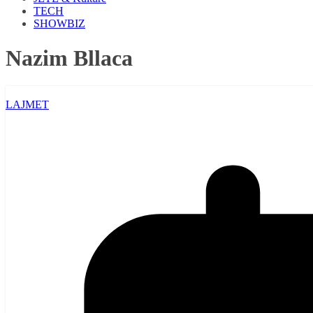
TECH
SHOWBIZ
Nazim Bllaca
LAJMET