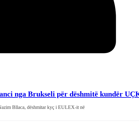
anci nga Brukseli për dëshmitë kundër UÇ
, Nazim Bllaca, dëshmitar kyç i EULEX-it në