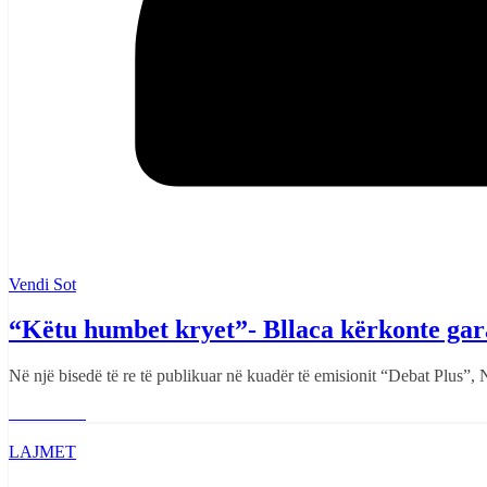
Vendi Sot
“Këtu humbet kryet”- Bllaca kërkonte gar
Në një bisedë të re të publikuar në kuadër të emisionit “Debat Plus”
Read More
LAJMET