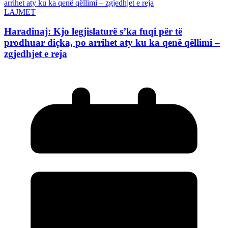
LAJMET
Haradinaj: Kjo legjislaturë s’ka fuqi për të
prodhuar diçka, po arrihet aty ku ka qenë qëllimi –
zgjedhjet e reja