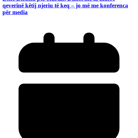
qeverinë këtij njeriu të keq – jo më me konferenca
për media