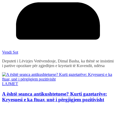
Vendi Sot
Deputeti i Lëvizjes Vetëvendosje, Dimal Basha, ka thënë se insistimi
i partive opozitare për zgjedhjen e kryetarit të Kuvendit, ndërsa
LAJMET
A është seanca antikushtetuese? Kurti gazetarëve:
Kryesuesi e ka ftuar, unë i përgjigjem pozitivisht