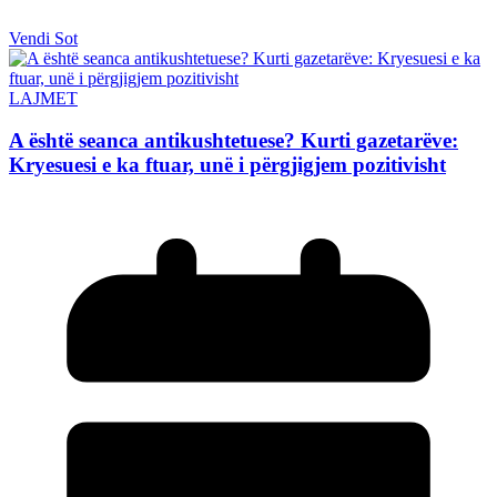
Vendi Sot
LAJMET
A është seanca antikushtetuese? Kurti gazetarëve:
Kryesuesi e ka ftuar, unë i përgjigjem pozitivisht