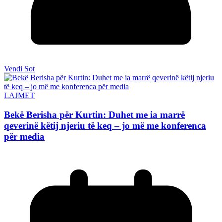
Vendi Sot
LAJMET
Bekë Berisha për Kurtin: Duhet me ia marrë
qeverinë këtij njeriu të keq – jo më me konferenca
për media