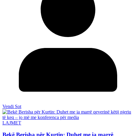
Vendi Sot
LAJMET
Bekë Berisha për Kurtin: Duhet me ia marrë