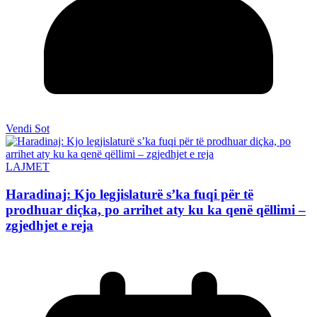
Vendi Sot
LAJMET
Haradinaj: Kjo legjislaturë s’ka fuqi për të
prodhuar diçka, po arrihet aty ku ka qenë qëllimi –
zgjedhjet e reja