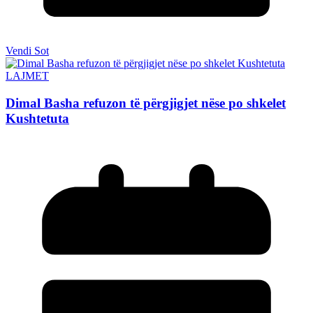
Vendi Sot
LAJMET
Dimal Basha refuzon të përgjigjet nëse po shkelet
Kushtetuta