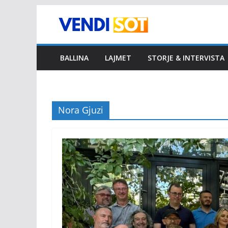
Skip
to
content
BALLINA
LAJMET
STORJE & INTERVISTA
Nora Gjuzi