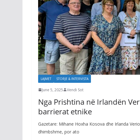
LAJMET
STORJE & INTERVISTA
June 5, 2025
Vendi Sot
Nga Prishtina në Irlandën Ver
barrierat etnike
Gazetare: Mihane Hoxha Kosova dhe Irlanda Veriore
dhimbshme, por ato