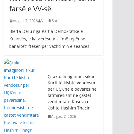
farsë e VV-së
August 7, 2026
Vendi Sot
Blerta Deliu nga Partia Demokratike e
Kosovës, e ka vlerësuar si ‘’më tepër se
banalitet’’ ftesën për vazhdimin e seancës
Çitaku: Imagjinoni sikur
Kurti të kishte vendosur
për UÇK’në e pavarësinë,
fatmirësisht në çastet
vendimtare Kosova e
kishte Hashim Thaçin
August 7, 2026