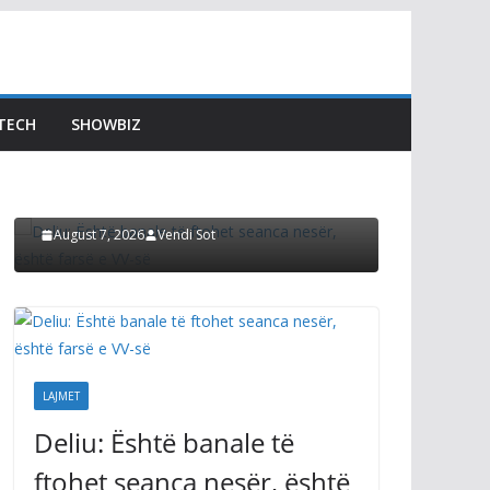
LAJMET
Çitaku:
Kurti t
LAJMET
për UÇ
Deliu: Është banale të
TECH
SHOWBIZ
fatmirë
ftohet seanca nesër,
vendim
është farsë e VV-së
kishte
August 7, 2026
Vendi Sot
August 7, 2
LAJMET
Deliu: Është banale të
ftohet seanca nesër, është