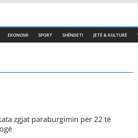
LAJMET
Këta janë tre
bashkatdhetarët që
EKONOMI
SPORT
SHËNDETI
JETË & KULTURË
vdiqën në aksidentin në
Gjermani
August 7, 2026
Vendi Sot
jykata zgjat paraburgimin për 22 të
rogë