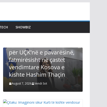
LAJMET
LDK: S
moskon
Kuvendi
TECH
SHOWBIZ
LAJMET
mundës
Çitaku: Imagjinoni sikur
seancë
Kurti të kishte vendosur
përmby
për UÇK’në e pavarësinë,
August 7, 2
fatmirësisht në çastet
vendimtare Kosova e
kishte Hashim Thaçin
August 7, 2026
Vendi Sot