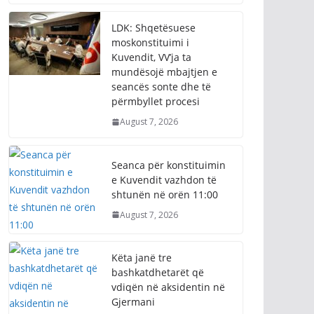
LDK: Shqetësuese
moskonstituimi i
Kuvendit, VV’ja ta
mundësojë mbajtjen e
seancës sonte dhe të
përmbyllet procesi
August 7, 2026
Seanca për konstituimin
e Kuvendit vazhdon të
shtunën në orën 11:00
August 7, 2026
Këta janë tre
bashkatdhetarët që
vdiqën në aksidentin në
Gjermani