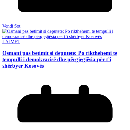
Vendi Sot
LAJMET
Osmani pas betimit si deputete: Po rikthehemi te
tempulli i demokracisë dhe përgjegjësia për t’i
shërbyer Kosovës