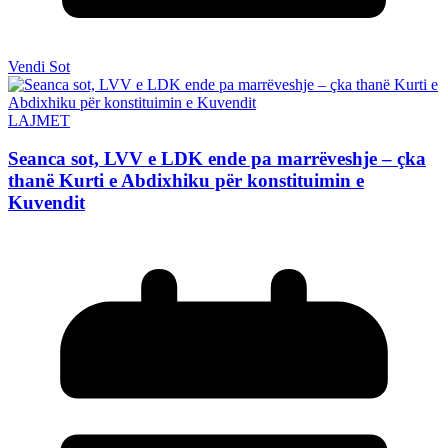
Vendi Sot
LAJMET
Seanca sot, LVV e LDK ende pa marrëveshje – çka
thanë Kurti e Abdixhiku për konstituimin e
Kuvendit