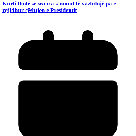
Kurti thotë se seanca s’mund të vazhdojë pa e
zgjidhur çështjen e Presidentit