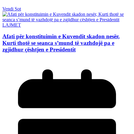
Vendi Sot
LAJMET
Afati për konstituimin e Kuvendit skadon nesër,
Kurti thotë se seanca s’mund të vazhdojë pa e
zgjidhur çështjen e Presidentit