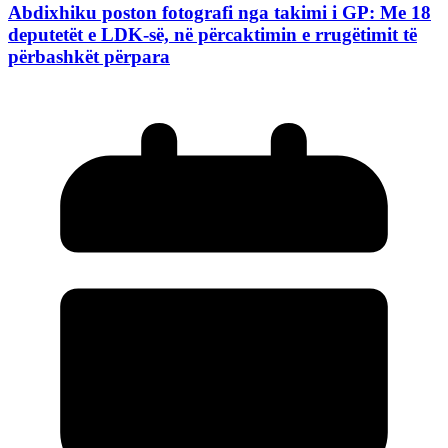
Abdixhiku poston fotografi nga takimi i GP: Me 18
deputetët e LDK-së, në përcaktimin e rrugëtimit të
përbashkët përpara