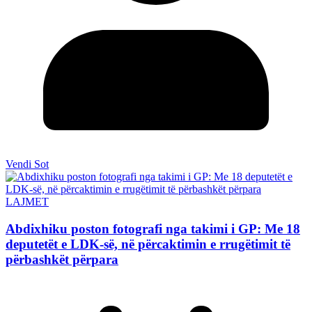
Vendi Sot
LAJMET
Abdixhiku poston fotografi nga takimi i GP: Me 18
deputetët e LDK-së, në përcaktimin e rrugëtimit të
përbashkët përpara