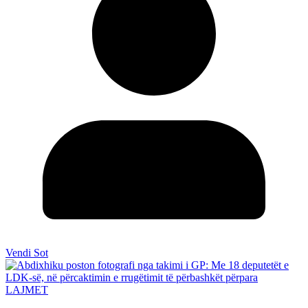
Vendi Sot
LAJMET