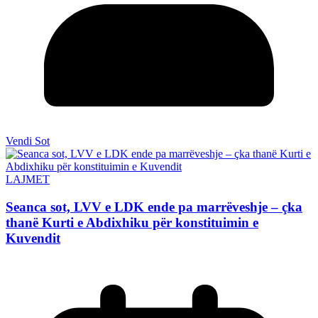
Vendi Sot
LAJMET
Seanca sot, LVV e LDK ende pa marrëveshje – çka
thanë Kurti e Abdixhiku për konstituimin e
Kuvendit