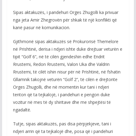
Sipas aktakuzës, i pandehuri Orges Zhugolli ka privuar
nga jeta Amir Zhegrovën për shkak të një konflikti që
kanë pasur në komunikacion.
Gjithmonë sipas aktakuzës së Prokurorisë Themelore
në Prishtinë, derisa i ndjeri ishte duke drejtuar veturën e
tipit “Golf 6”, në të cilën gjendeshin edhe Endrit
Rrustemi, Redon Rrustemi, Valon Uka dhe Valdrin
Rrustemi, të cilët ishin nisur për në Prishtinë, në fshatin
Gllamnik takojnë veturën “Golf 2”, të cilën e drejtonte
Orges Zhugolli, dhe në momentin kur tani i ndjeri
tenton që ta tejkalojë, i pandehuri e pengon duke
vozitur në mes të dy shiritave dhe me shpejtësi të
ngadaltë.
Tutje, sipas aktakuzës, pas disa përpjekjeve, tani i
ndjeri arrin që ta tejkalojë dhe, posa që i pandehuri