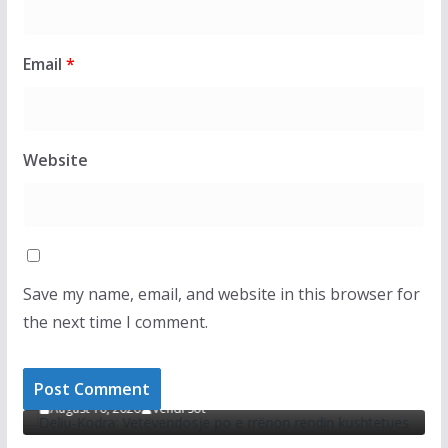
Email
*
Website
Save my name, email, and website in this browser for
the next time I comment.
T
LAJMET
-Kodra: Vetëvendosje po e rrënon rendin
tetues
“Shteti po 
Duhet të re
st 10, 2026
Vendi Sot
August 10, 2