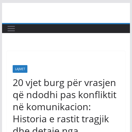
Skip
to
content
LAJMET
20 vjet burg për vrasjen
që ndodhi pas konfliktit
në komunikacion:
Historia e rastit tragjik
dhe detaje nga