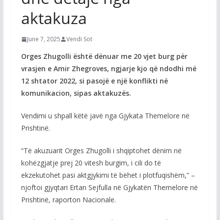
aktakuza
June 7, 2025
Vendi Sot
Orges Zhugolli është dënuar me 20 vjet burg për
vrasjen e Amir Zhegroves, ngjarje kjo që ndodhi më
12 shtator 2022, si pasojë e një konflikti në
komunikacion, sipas aktakuzës.
Vendimi u shpall këtë javë nga Gjykata Themelore në
Prishtinë.
“Të akuzuarit Orges Zhugolli i shqiptohet dënim në
kohëzgjatje prej 20 vitesh burgim, i cili do të
ekzekutohet pasi aktgjykimi të bëhet i plotfuqishëm,” –
njoftoi gjyqtari Ertan Sejfulla në Gjykatën Themelore në
Prishtinë, raporton Nacionale.