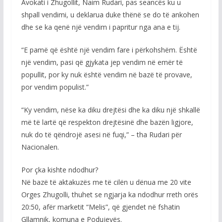
Avokati i Zhugollit, Naim Rudari, pas seancës ku u
shpall vendimi, u deklarua duke thënë se do të ankohen
dhe se ka qenë një vendim i papritur nga ana e tij.
“E pamë që është një vendim fare i përkohshëm. Është
një vendim, pasi që gjykata jep vendim në emër të
popullit, por ky nuk është vendim në bazë të provave,
por vendim populist.”
“Ky vendim, nëse ka diku drejtësi dhe ka diku një shkallë
më të lartë që respekton drejtësinë dhe bazën ligjore,
nuk do të qëndrojë asesi në fuqi,” – tha Rudari për
Nacionalen.
Por çka kishte ndodhur?
Në bazë të aktakuzës me të cilën u dënua me 20 vite
Orges Zhugolli, thuhet se ngjarja ka ndodhur rreth orës
20:50, afër marketit “Melis”, që gjendet në fshatin
Gllamnik, komuna e Podujevës.