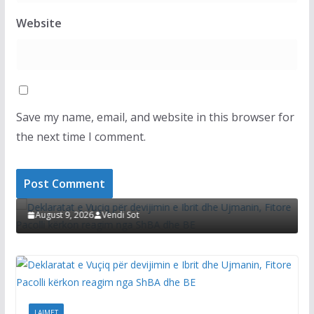
Website
Save my name, email, and website in this browser for
the next time I comment.
LAJMET
Deklaratat e Vuçiq për devijimin e Ibrit dhe
D
Ujmanin, Fitore Pacolli kërkon reagim nga ShBA
k
dhe BE
v
August 9, 2026
Vendi Sot
LAJMET