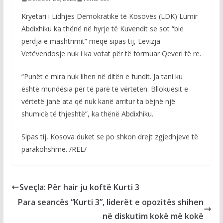
Kryetari i Lidhjes Demokratike të Kosovës (LDK) Lumir
Abdixhiku ka thënë në hyrje të Kuvendit se sot “bie
perdja e mashtrimit” meqë sipas tij, Lëvizja
Vetëvendosje nuk i ka votat për të formuar Qeveri të re.
“Punët e mira nuk lihen në ditën e fundit. Ja tani ku
është mundësia për të parë të vërtetën. Bllokuesit e
vërtetë janë ata që nuk kanë arritur ta bëjnë një
shumicë të thjeshtë”, ka thënë Abdixhiku.
Sipas tij, Kosova duket se po shkon drejt zgjedhjeve të
parakohshme. /REL/
Sveçla: Për hair ju koftë Kurti 3
Para seancës “Kurti 3”, liderët e opozitës shihen
në diskutim kokë më kokë