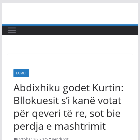
Skip
to
content
LAJMET
Abdixhiku godet Kurtin:
Bllokuesit s’i kanë votat
për qeveri të re, sot bie
perdja e mashtrimit
October 26, 2025
Vendi Sot