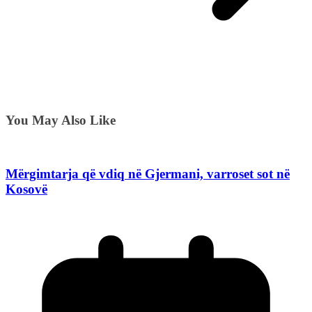
You May Also Like
Mërgimtarja që vdiq në Gjermani, varroset sot në
Kosovë