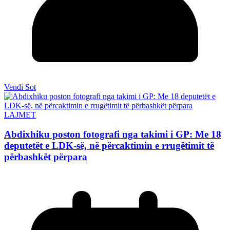
Vendi Sot
LAJMET
Abdixhiku poston fotografi nga takimi i GP: Me 18
deputetët e LDK-së, në përcaktimin e rrugëtimit të
përbashkët përpara