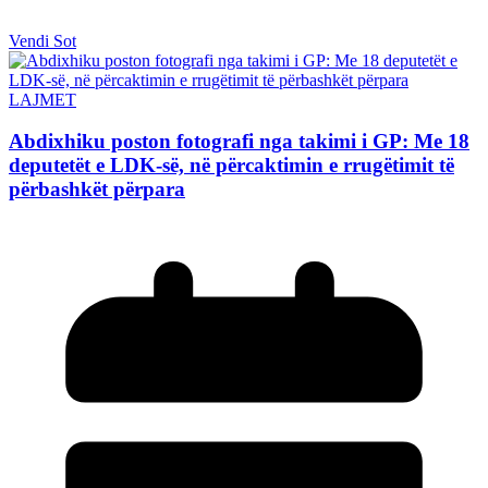
Vendi Sot
LAJMET
Abdixhiku poston fotografi nga takimi i GP: Me 18
deputetët e LDK-së, në përcaktimin e rrugëtimit të
përbashkët përpara