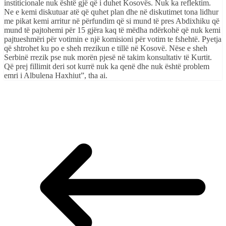
institicionale nuk është gjë që i duhet Kosovës. Nuk ka reflektim.
Ne e kemi diskutuar atë që quhet plan dhe në diskutimet tona lidhur
me pikat kemi arritur në përfundim që si mund të pres Abdixhiku që
mund të pajtohemi për 15 gjëra kaq të mëdha ndërkohë që nuk kemi
pajtueshmëri për votimin e një komisioni për votim te fshehtë. Pyetja
që shtrohet ku po e sheh rrezikun e tillë në Kosovë. Nëse e sheh
Serbinë rrezik pse nuk morën pjesë në takim konsultativ të Kurtit.
Që prej fillimit deri sot kurrë nuk ka qenë dhe nuk është problem
emri i Albulena Haxhiut”, tha ai.