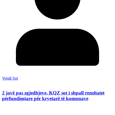
Vendi Sot
2 javë pas zgjedhjeve, KQZ sot i shpall rezultatet
përfundimtare për kryetarë të komunave