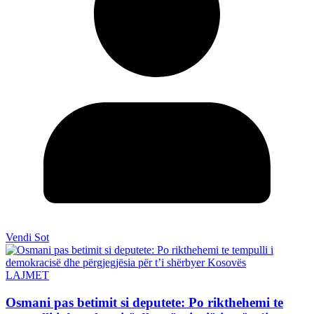
Vendi Sot
LAJMET
Osmani pas betimit si deputete: Po rikthehemi te