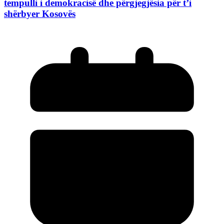
tempulli i demokracisë dhe përgjegjësia për t’i
shërbyer Kosovës