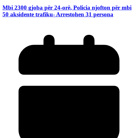
Mbi 2300 gjoba për 24-orë, Policia njofton për mbi
50 aksidente trafiku- Arrestohen 31 persona