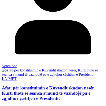
Vendi Sot
LAJMET
Afati për konstituimin e Kuvendit skadon nesër,
Kurti thotë se seanca s’mund të vazhdojë pa e
zgjidhur çështjen e Presidentit