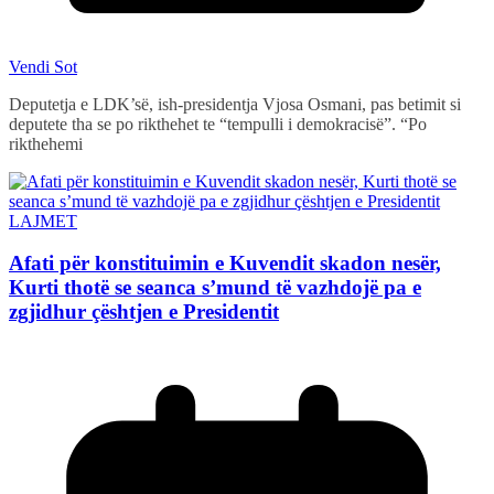
Vendi Sot
Deputetja e LDK’së, ish-presidentja Vjosa Osmani, pas betimit si
deputete tha se po rikthehet te “tempulli i demokracisë”. “Po
rikthehemi
LAJMET
Afati për konstituimin e Kuvendit skadon nesër,
Kurti thotë se seanca s’mund të vazhdojë pa e
zgjidhur çështjen e Presidentit