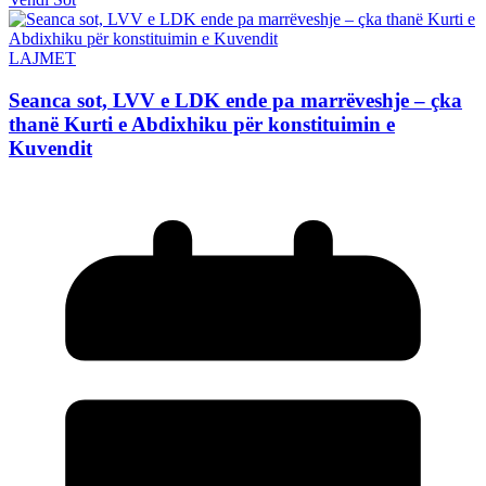
LAJMET
Seanca sot, LVV e LDK ende pa marrëveshje – çka
thanë Kurti e Abdixhiku për konstituimin e
Kuvendit