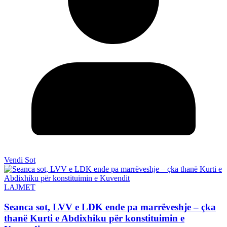
Vendi Sot
LAJMET
Seanca sot, LVV e LDK ende pa marrëveshje – çka
thanë Kurti e Abdixhiku për konstituimin e