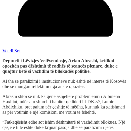
Vendi Sot
Deputeti i Lëvizjes Vetëvendosje, Artan Abrashi, kritikoi
opozitën pas dështimit të radhës të seancës plenare, duke e
quajtur këtë si vazhdim të bllokadës politike.
Ai tha se paralizimi i institucioneve nuk është në interes të Kosovës
dhe se mungon reflektimi nga ana e opozitës.
Abrashi shtoi se nuk ka qenë asnjëherë problem emri i Albulena
Haxhiut, ndërsa u shpreh i habitur që lideri i LDK-së, Lumir
Abdixhiku, pret pajtim për çështje të mëdha, kur nuk ka gatishmëri
as për votimin e një komisioni me votim të fshehtë.
“Fatkeqësisht edhe sot ishim dëshmitarë të vazhdimit bllokues. Një
qasje e tillë është duke krijuar pasoja dhe se paralizimi i jetës