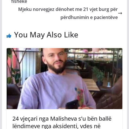
fishekë
Mjeku norvegjez dënohet me 21 vjet burg për
përdhunimin e pacientëve
You May Also Like
24 vjeçari nga Malisheva s’u bën ballë
lëndimeve nga aksidenti, vdes në