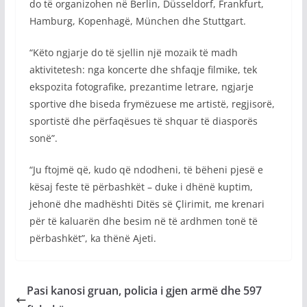
do të organizohen në Berlin, Düsseldorf, Frankfurt,
Hamburg, Kopenhagë, München dhe Stuttgart.
“Këto ngjarje do të sjellin një mozaik të madh
aktivitetesh: nga koncerte dhe shfaqje filmike, tek
ekspozita fotografike, prezantime letrare, ngjarje
sportive dhe biseda frymëzuese me artistë, regjisorë,
sportistë dhe përfaqësues të shquar të diasporës
sonë”.
“Ju ftojmë që, kudo që ndodheni, të bëheni pjesë e
kësaj feste të përbashkët – duke i dhënë kuptim,
jehonë dhe madhështi Ditës së Çlirimit, me krenari
për të kaluarën dhe besim në të ardhmen tonë të
përbashkët”, ka thënë Ajeti.
Pasi kanosi gruan, policia i gjen armë dhe 597