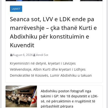
LAJMET
Seanca sot, LVV e LDK ende pa
marrëveshje – çka thanë Kurti e
Abdixhiku për konstituimin e
Kuvendit
August 6, 2026
Vendi Sot
Kryeministri në detyrë, kryetari i Lëvizjes
Vetëvendosje, Albin Kurti dhe kryetari i Lidhjes
Demokratike të Kosovës, Lumir Abdixhiku u takuan
Abdixhiku poston fotografi nga
takimi i GP: Me 18 deputetët e LDK-
së, në përcaktimin e rrugëtimit të
përbashkët përpara