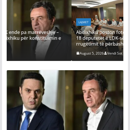
LAJMET
Abdixhiku poston fotografi nga takimi i GP: Me
–
18 deputetët e LDK-së, në përcaktimin e
 e
rrugëtimit të përbashkët përpara
August 5, 2026
Vendi Sot