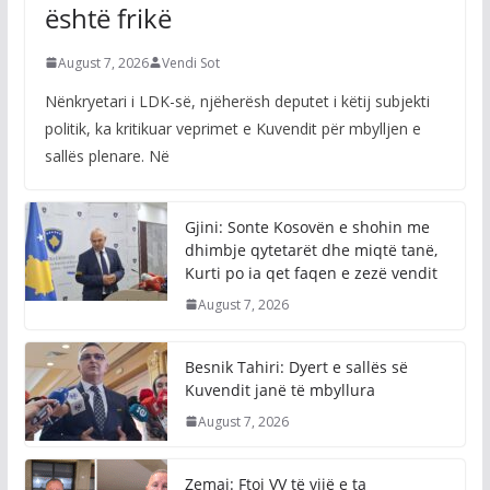
është frikë
August 7, 2026
Vendi Sot
Nënkryetari i LDK-së, njëherësh deputet i këtij subjekti
politik, ka kritikuar veprimet e Kuvendit për mbylljen e
sallës plenare. Në
Gjini: Sonte Kosovën e shohin me
dhimbje qytetarët dhe miqtë tanë,
Kurti po ia qet faqen e zezë vendit
August 7, 2026
Besnik Tahiri: Dyert e sallës së
Kuvendit janë të mbyllura
August 7, 2026
Zemaj: Ftoj VV të vijë e ta