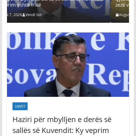
zezë vendit
August 7, 2026
Vendi Sot
LAJMET
Haziri për mbylljen e derës së
sallës së Kuvendit: Ky veprim