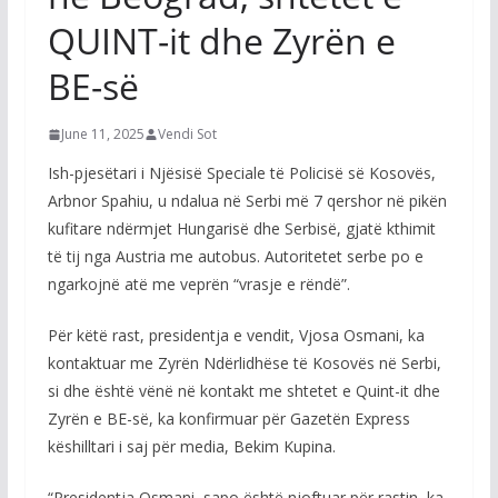
QUINT-it dhe Zyrën e
BE-së
June 11, 2025
Vendi Sot
Ish-pjesëtari i Njësisë Speciale të Policisë së Kosovës,
Arbnor Spahiu, u ndalua në Serbi më 7 qershor në pikën
kufitare ndërmjet Hungarisë dhe Serbisë, gjatë kthimit
të tij nga Austria me autobus. Autoritetet serbe po e
ngarkojnë atë me veprën “vrasje e rëndë”.
Për këtë rast, presidentja e vendit, Vjosa Osmani, ka
kontaktuar me Zyrën Ndërlidhëse të Kosovës në Serbi,
si dhe është vënë në kontakt me shtetet e Quint-it dhe
Zyrën e BE-së, ka konfirmuar për Gazetën Express
këshilltari i saj për media, Bekim Kupina.
“Presidentja Osmani, sapo është njoftuar për rastin, ka