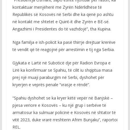
kontaktuar menjëherë me Zyrën Ndërlidhëse të
Republikës së Kosovës në Serbi dhe ka qenë po ashtu
në kontakt me shtetet e Quint-it dhe Zyrën e BE-së.
Angazhimi i Presidentes do të vazhdojë”, tha Kupina.
Nga familja e ish-policit ka pasë thirrje drejtuar krerëve
të vendit që të reagojnë për arrestimin e tij nga Serbia.
Gjykata e Lartë në Suboticë dje për Radion Evropa e
Lirë ka konfirmuar se Spahiu, të cilit iu shqiptua masa
prej një muaji paraburgim në Serbi, dyshohet për
kryerjen e veprës penale “vrasje e rëndë”.
“Spahiu dyshohet se ka kryer këtë vepër në Banjskë –
pjesa veriore e Kosovës – ku një grup i serbëve të
armatosur ka sulmuar policinë e Kosovës në shtator të
vitit 2023, duke vrarë rreshterin Afrim Bunjaku”, raportoi
REL.