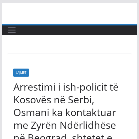
Skip
to
content
LAJMET
Arrestimi i ish-policit të
Kosovës në Serbi,
Osmani ka kontaktuar
me Zyrën Ndërlidhëse
në Beograd, shtetet e