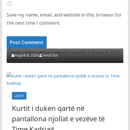
Save my name, email, and website in this browser for
the next time I comment.
LAJMET
i
Kurtit i duken qartë në pantallona njollat e
D
vezëve të Time Kadriajt
s
August 8, 2026
Vendi Sot
LAJMET
Kurtit i duken qartë në
pantallona njollat e vezëve të
Time Kadriajt