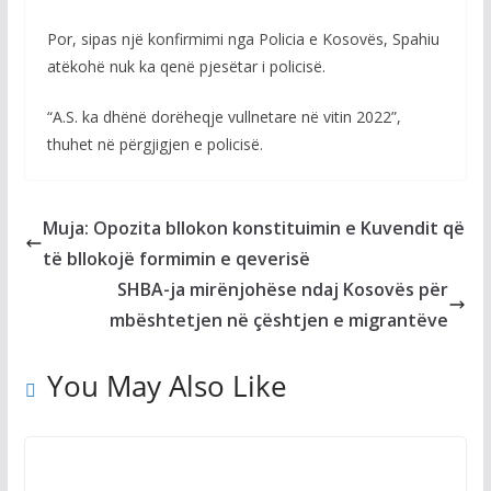
Por, sipas një konfirmimi nga Policia e Kosovës, Spahiu
atëkohë nuk ka qenë pjesëtar i policisë.
“A.S. ka dhënë dorëheqje vullnetare në vitin 2022”,
thuhet në përgjigjen e policisë.
Muja: Opozita bllokon konstituimin e Kuvendit që
të bllokojë formimin e qeverisë
SHBA-ja mirënjohëse ndaj Kosovës për
mbështetjen në çështjen e migrantëve
You May Also Like