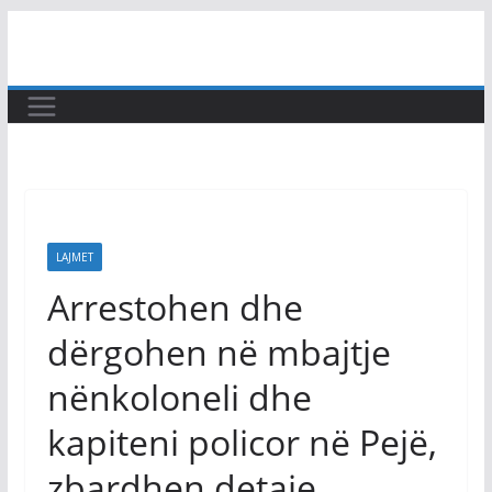
Skip
to
content
LAJMET
Arrestohen dhe
dërgohen në mbajtje
nënkoloneli dhe
kapiteni policor në Pejë,
zbardhen detaje