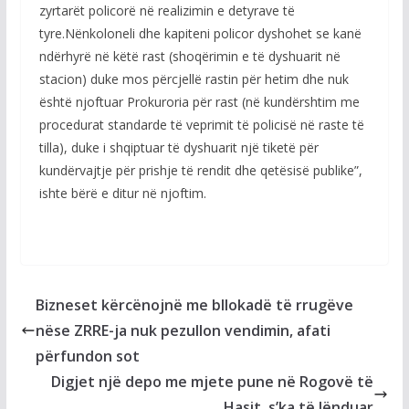
zyrtarët policorë në realizimin e detyrave të
tyre.Nënkoloneli dhe kapiteni policor dyshohet se kanë
ndërhyrë në këtë rast (shoqërimin e të dyshuarit në
stacion) duke mos përcjellë rastin për hetim dhe nuk
është njoftuar Prokuroria për rast (në kundërshtim me
procedurat standarde të veprimit të policisë në raste të
tilla), duke i shqiptuar të dyshuarit një tiketë për
kundërvajtje për prishje të rendit dhe qetësisë publike”,
ishte bërë e ditur në njoftim.
Bizneset kërcënojnë me bllokadë të rrugëve
nëse ZRRE-ja nuk pezullon vendimin, afati
përfundon sot
Digjet një depo me mjete pune në Rogovë të
Hasit, s’ka të lënduar