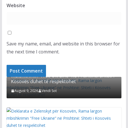
Website
Save my name, email, and website in this browser for
the next time I comment.
LAJMET
T
Kurtit i du
rata e Zelenskyt për Kosovën, Rama largon
vezëve të T
krimin “Free Ukraine” në Prishtinë: Shteti i
ës duhet të respektohet
August 8, 20
st 9, 2026
Vendi Sot