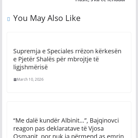
You May Also Like
Supremja e Speciales rrëzon kërkesën
e Pjetër Shalës për mbrojtje të
ligjshmërisë
March 10, 2026
“Me dalë kundër Albinit…”, Bajqinovci
reagon pas deklaratave të Vjosa
Osmanit, por nuk ia përmend as emrin