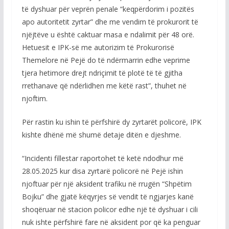
të dyshuar për veprën penale “keqpërdorim i pozitës
apo autoritetit zyrtar” dhe me vendim të prokurorit të
njëjtëve u është caktuar masa e ndalimit për 48 orë.
Hetuesit e IPK-së me autorizim të Prokurorisë
Themelore në Pejë do të ndërmarrin edhe veprime
tjera hetimore drejt ndriçimit të plotë të të gjitha
rrethanave që ndërlidhen me këtë rast”, thuhet në
njoftim.
Për rastin ku ishin të përfshirë dy zyrtarët policorë, IPK
kishte dhënë më shumë detaje ditën e djeshme.
“Incidenti fillestar raportohet të ketë ndodhur më
28.05.2025 kur disa zyrtarë policorë në Pejë ishin
njoftuar për një aksident trafiku në rrugën “Shpëtim
Bojku” dhe gjatë këqyrjes së vendit të ngjarjes kanë
shoqëruar në stacion policor edhe një të dyshuar i cili
nuk ishte përfshirë fare në aksident por që ka penguar