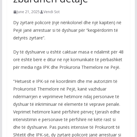
June 21, 2025
Vendi Sot
Dy zyrtarë policorë (një nënkolonel dhe një kapiten) në
Pejë janë arrestuar si të dyshuar për “keqpërdorim të
detyrës zyrtare”.
Dy të dyshuarve u është caktuar masa e ndalimit për 48
orë është bërë e ditur në një komunikatë të përbashkët
për media nga IPK dhe Prokuroria Themelore ne Pejë.
“Hetuesit e IPK-së në koordinim dhe me autorizim të
Prokurorisë Themelore në Pejë, kanë vazhduar
ndërmarrjen e veprimeve hetimore ndaj personave të
dyshuar të inkriminuar në elemente të veprave penale.
Veprimet hetimore kanë përfshirë përveç tjerash edhe
intervistimin e personave të përfshirë në këtë rast si
dhe të dyshuarve. Pas punës intensive të Prokurorit të
Shtetit dhe IPK-së, dy zyrtarë policorë janë arrestuar si