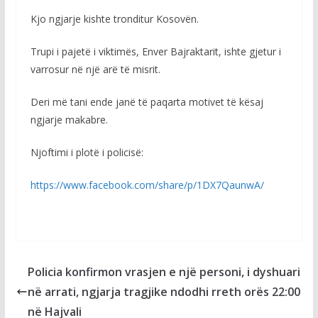
Kjo ngjarje kishte tronditur Kosovën.
Trupi i pajetë i viktimës, Enver Bajraktarit, ishte gjetur i
varrosur në një arë të misrit.
Deri më tani ende janë të paqarta motivet të kësaj
ngjarje makabre.
Njoftimi i plotë i policisë:
https://www.facebook.com/share/p/1DX7QaunwA/
Policia konfirmon vrasjen e një personi, i dyshuari
në arrati, ngjarja tragjike ndodhi rreth orës 22:00
në Hajvali