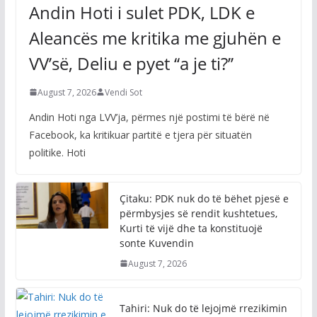
Aleancës me kritika me gjuhën e
VV’së, Deliu e pyet ‘‘a je ti?’’
August 7, 2026
Vendi Sot
Andin Hoti nga LVV’ja, përmes një postimi të bërë në
Facebook, ka kritikuar partitë e tjera për situatën
politike. Hoti
Çitaku: PDK nuk do të bëhet pjesë e
përmbysjes së rendit kushtetues,
Kurti të vijë dhe ta konstituojë
sonte Kuvendin
August 7, 2026
Tahiri: Nuk do të lejojmë rrezikimin
e rendit kushtetues, kërkojmë