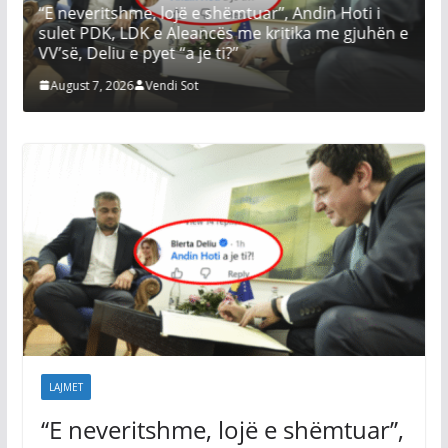
itshme, lojë e shëmtuar’’, Andin Hoti i
konstituojë so
, LDK e Aleancës me kritika me gjuhën e
August 7, 2026
V
u e pyet ‘‘a je ti?’’
 2026
Vendi Sot
LAJMET
‘‘E neveritshme, lojë e shëmtuar’’,
Andin Hoti i sulet PDK, LDK e