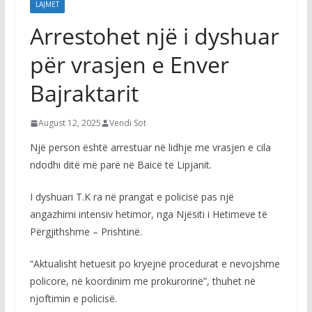
LAJMET
Arrestohet një i dyshuar
për vrasjen e Enver
Bajraktarit
August 12, 2025
Vendi Sot
Një person është arrestuar në lidhje me vrasjen e cila
ndodhi ditë më parë në Baicë të Lipjanit.
I dyshuari T.K ra në prangat e policisë pas një
angazhimi intensiv hetimor, nga Njësiti i Hetimeve të
Përgjithshme – Prishtinë.
“Aktualisht hetuesit po kryejnë procedurat e nevojshme
policore, në koordinim me prokurorinë”, thuhet në
njoftimin e policisë.