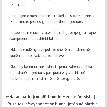
MFPT-së:
Tërheqjen e menjëhershme të kërkesës për ndalimin e
vlerësimit të pronës gjatë periudhës zgjedhore;
Respektimin e Kushtetutës dhe të ligjeve që garantojnë
kompetencat e pushtetit lokal;
Ndaljen e ndërhyrjeve politike dhe të njëanshme në
punën administrative të komunave.
Sipas tij, komunat nuk duhet të penalizohen për shkak
të fushatës zgjedhore, pasi puna e tyre është në
funksion të përmirësimit të jetës së qytetarëve.
Haradinaj kujton dëshmorin Mentor Dervishaj
Pushuesi që dyshohet se humbi jetën në plazhin