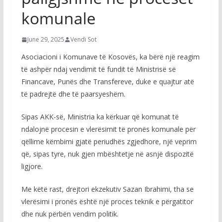
komunale
June 29, 2025
Vendi Sot
Asociacioni i Komunave të Kosovës, ka bërë një reagim
të ashpër ndaj vendimit të fundit të Ministrisë së
Financave, Punës dhe Transfereve, duke e quajtur atë
të padrejtë dhe të paarsyeshëm.
Sipas AKK-së, Ministria ka kërkuar që komunat të
ndalojnë procesin e vlerësimit të pronës komunale për
qëllime këmbimi gjatë periudhës zgjedhore, një veprim
që, sipas tyre, nuk gjen mbështetje në asnjë dispozitë
ligjore.
Me këtë rast, drejtori ekzekutiv Sazan Ibrahimi, tha se
vlerësimi i pronës është një proces teknik e përgatitor
dhe nuk përbën vendim politik.