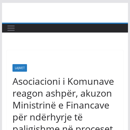
Skip
to
content
LAJMET
Asociacioni i Komunave
reagon ashpër, akuzon
Ministrinë e Financave
për ndërhyrje të
paligjshme në proceset