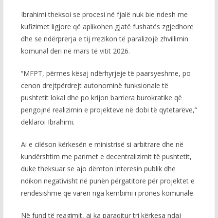
Ibrahimi theksoi se procesi në fjalë nuk bie ndesh me
kufizimet ligjore që aplikohen gjatë fushatës zgjedhore
dhe se ndërprerja e tij rrezikon të paralizojë zhvillimin
komunal deri në mars të vitit 2026.
“MFPT, përmes kësaj ndërhyrjeje të paarsyeshme, po
cenon drejtpërdrejt autonominë funksionale të
pushtetit lokal dhe po krijon barriera burokratike që
pengojnë realizimin e projekteve në dobi të qytetarëve,”
deklaroi Ibrahimi.
Ai e cilëson kërkesën e ministrisë si arbitrare dhe në
kundërshtim me parimet e decentralizimit të pushtetit,
duke theksuar se ajo dëmton interesin publik dhe
ndikon negativisht në punën përgatitore për projektet e
rëndësishme që varen nga këmbimi i pronës komunale.
Në fund të reagimit, ai ka paraqitur tri kërkesa ndaj