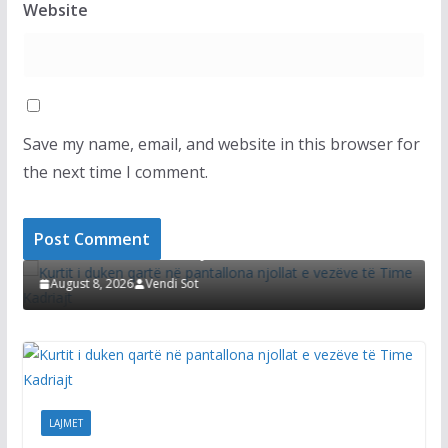
Website
Save my name, email, and website in this browser for
the next time I comment.
LAJMET
Kurtit i duken qartë në pantallona njollat e
D
vezëve të Time Kadriajt
s
August 8, 2026
Vendi Sot
LAJMET