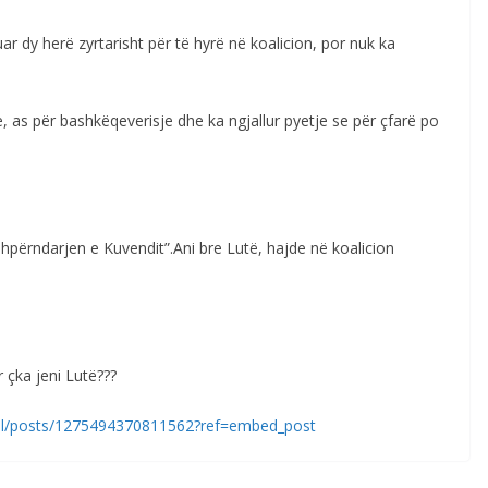
uar dy herë zyrtarisht për të hyrë në koalicion, por nuk ka
, as për bashkëqeverisje dhe ka ngjallur pyetje se për çfarë po
shpërndarjen e Kuvendit”.Ani bre Lutë, hajde në koalicion
r çka jeni Lutë???
ial/posts/1275494370811562?ref=embed_post