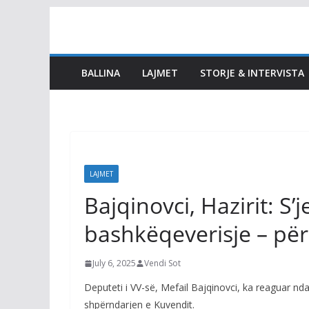
Skip
to
content
BALLINA
LAJMET
STORJE & INTERVISTA
LAJMET
Bajqinovci, Hazirit: S’
bashkëqeverisje – për 
July 6, 2025
Vendi Sot
Deputeti i VV-së, Mefail Bajqinovci, ka reaguar ndaj 
shpërndarjen e Kuvendit.