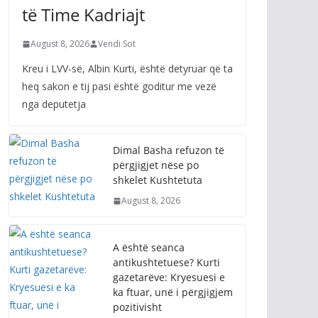
të Time Kadriajt
August 8, 2026
Vendi Sot
Kreu i LVV-së, Albin Kurti, është detyruar që ta
heq sakon e tij pasi është goditur me vezë
nga deputetja
Dimal Basha refuzon të
përgjigjet nëse po
shkelet Kushtetuta
August 8, 2026
A është seanca
antikushtetuese? Kurti
gazetarëve: Kryesuesi e
ka ftuar, unë i përgjigjem
pozitivisht