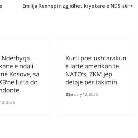
s
Emilija Rexhepi rizgjidhet kryetare e NDS-së
: Ndërhyrja
Kurti pret ushtarakun
kane e ndali
e lartë amerikan të
 në Kosovë, sa
NATO’s, ZKM jep
B’në lufta do
detaje për takimin
zhdonte
January 12, 2026
 13, 2026