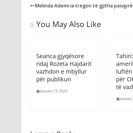
Melinda Ademi ia tregon të gjitha pasqyrë
You May Also Like
Seanca gjyqësore
Tahiri
ndaj Rozeta Hajdarit
ameri
vazhdon e mbyllur
luftën
për publikun
për OK
të va
January 13, 2026
January