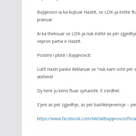
Bajqinovci ia ka kujtuar Hazirit, se LDK-ja është ft
pranuar.
Ai ka theksuar se LDK-ja nuk është as për zgjedhje
vepron partia e Hazirit.
Postimi i plotë i Bajqinovcit:
Lutfi Haziri paska deklaruar se “nuk kam votë për 
atëherë!
Dy herë ju kemi ftuar zyrtarisht. E s’erdhët.
S’jeni as për zgjedhje, as për bashkëqeverisje – pë
https://www.facebook.com/MefailBajqinovcioffic