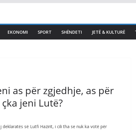
LAJMET
Haradinaj: Kjo legjislaturë
s’ka fuqi për të prodhuar
EKONOMI
SPORT
SHËNDETI
JETË & KULTURË
diçka, po arrihet aty ku
ka qenë qëllimi –
zgjedhjet e reja
August 8, 2026
Vendi Sot
jeni as për zgjedhje, as për
çka jeni Lutë?
deklaratës së Lutfi Hazirit, i cili tha se nuk ka votë për