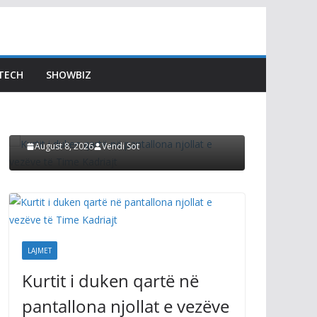
LAJMET
LAJMET
Kurtit i duken qartë në
Dimal 
TECH
SHOWBIZ
pantallona njollat e
përgjig
vezëve të Time Kadriajt
Kushte
August 8, 2026
Vendi Sot
August 8, 2
LAJMET
Kurtit i duken qartë në
pantallona njollat e vezëve