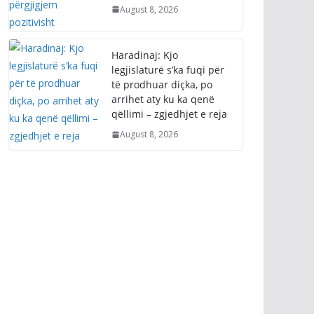
August 8, 2026
Haradinaj: Kjo
legjislaturë s’ka fuqi për
të prodhuar diçka, po
arrihet aty ku ka qenë
qëllimi – zgjedhjet e reja
August 8, 2026