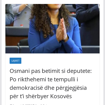
LAJMET
Osmani pas betimit si deputete:
Po rikthehemi te tempulli i
demokracisë dhe përgjegjësia
për t’i shërbyer Kosovës