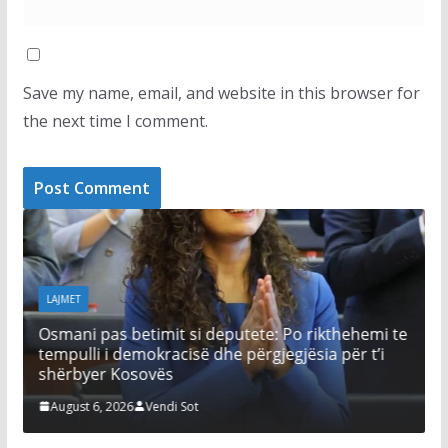
Save my name, email, and website in this browser for
the next time I comment.
LAJMET
LAJM
Osmani pas betimit si deputete: Po rikthehemi te
Afat
tempulli i demokracisë dhe përgjegjësia për t’i
Kurt
shërbyer Kosovës
zgji
August 6, 2026
Vendi Sot
Aug