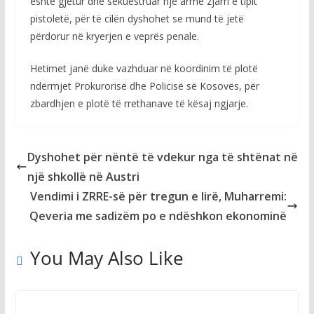
është gjetur dhe sekuestruar një armë zjarri e tipit
pistoletë, për të cilën dyshohet se mund të jetë
përdorur në kryerjen e veprës penale.
Hetimet janë duke vazhduar në koordinim të plotë
ndërmjet Prokurorisë dhe Policisë së Kosovës, për
zbardhjen e plotë të rrethanave të kësaj ngjarje.
Dyshohet për nëntë të vdekur nga të shtënat në
një shkollë në Austri
Vendimi i ZRRE-së për tregun e lirë, Muharremi:
Qeveria me sadizëm po e ndëshkon ekonominë
You May Also Like