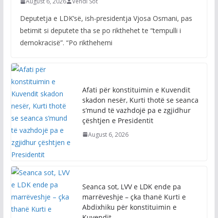
August 6, 2026
Vendi Sot
Deputetja e LDK’së, ish-presidentja Vjosa Osmani, pas
betimit si deputete tha se po rikthehet te “tempulli i
demokracisë”. “Po rikthehemi
Afati për konstituimin e Kuvendit
skadon nesër, Kurti thotë se seanca
s’mund të vazhdojë pa e zgjidhur
çështjen e Presidentit
August 6, 2026
Seanca sot, LVV e LDK ende pa
marrëveshje – çka thanë Kurti e
Abdixhiku për konstituimin e
Kuvendit