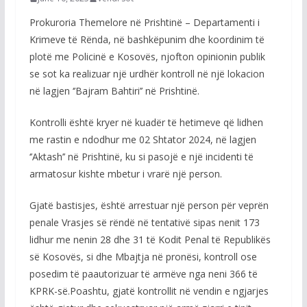
Prokuroria Themelore në Prishtinë – Departamenti i
Krimeve të Rënda, në bashkëpunim dhe koordinim të
plotë me Policinë e Kosovës, njofton opinionin publik
se sot ka realizuar një urdhër kontroll në një lokacion
në lagjen ‘’Bajram Bahtiri’’ në Prishtinë.
Kontrolli është kryer në kuadër të hetimeve që lidhen
me rastin e ndodhur me 02 Shtator 2024, në lagjen
‘’Aktash’’ në Prishtinë, ku si pasojë e një incidenti të
armatosur kishte mbetur i vrarë një person.
Gjatë bastisjes, është arrestuar një person për veprën
penale Vrasjes së rëndë në tentativë sipas nenit 173
lidhur me nenin 28 dhe 31 të Kodit Penal të Republikës
së Kosovës, si dhe Mbajtja në pronësi, kontroll ose
posedim të paautorizuar të armëve nga neni 366 të
KPRK-së.Poashtu, gjatë kontrollit në vendin e ngjarjes