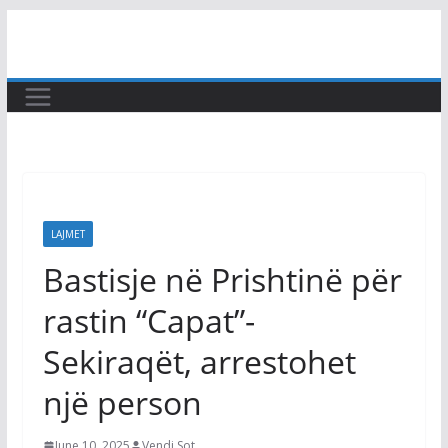
Skip
to
content
LAJMET
Bastisje në Prishtinë për
rastin “Capat”-
Sekiraqët, arrestohet
një person
June 10, 2025
Vendi Sot