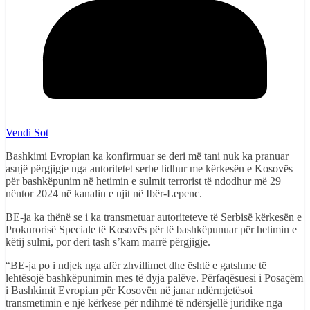
Vendi Sot
Bashkimi Evropian ka konfirmuar se deri më tani nuk ka pranuar
asnjë përgjigje nga autoritetet serbe lidhur me kërkesën e Kosovës
për bashkëpunim në hetimin e sulmit terrorist të ndodhur më 29
nëntor 2024 në kanalin e ujit në Ibër-Lepenc.
BE-ja ka thënë se i ka transmetuar autoriteteve të Serbisë kërkesën e
Prokurorisë Speciale të Kosovës për të bashkëpunuar për hetimin e
këtij sulmi, por deri tash s’kam marrë përgjigje.
“BE-ja po i ndjek nga afër zhvillimet dhe është e gatshme të
lehtësojë bashkëpunimin mes të dyja palëve. Përfaqësuesi i Posaçëm
i Bashkimit Evropian për Kosovën në janar ndërmjetësoi
transmetimin e një kërkese për ndihmë të ndërsjellë juridike nga