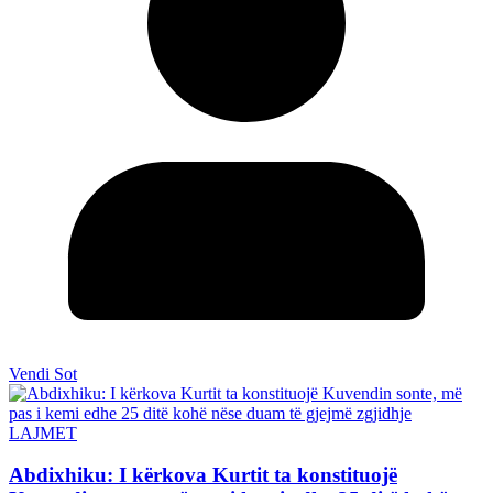
Vendi Sot
LAJMET
Abdixhiku: I kërkova Kurtit ta konstituojë