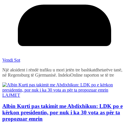
Vendi Sot
Një aksident i rëndë trafiku u mori jetën tre bashkatdhetarëve tanë,
në Regensburg të Gjermanisë. IndeksOnline raporton se të tre
LAJMET
Albin Kurti pas takimit me Abdixhikun: LDK po e
kërkon presidentin, por nuk i ka 30 vota as për ta
propozuar emrin