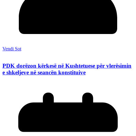
Vendi Sot
PDK dorëzon kërkesë në Kushtetuese për vlerësimin
e shkeljeve në seancën konstituive