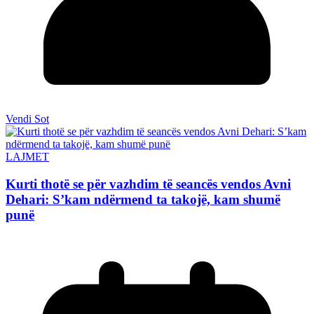
Vendi Sot
LAJMET
Kurti thotë se për vazhdim të seancës vendos Avni
Dehari: S’kam ndërmend ta takojë, kam shumë
punë