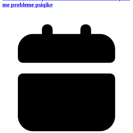
me probleme psiqike