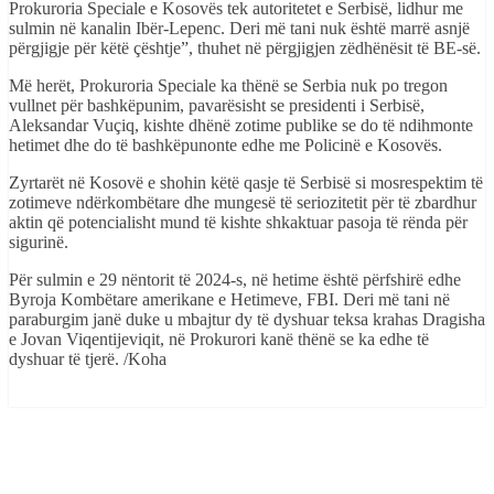
Prokuroria Speciale e Kosovës tek autoritetet e Serbisë, lidhur me
sulmin në kanalin Ibër-Lepenc. Deri më tani nuk është marrë asnjë
përgjigje për këtë çështje”, thuhet në përgjigjen zëdhënësit të BE-së.
Më herët, Prokuroria Speciale ka thënë se Serbia nuk po tregon
vullnet për bashkëpunim, pavarësisht se presidenti i Serbisë,
Aleksandar Vuçiq, kishte dhënë zotime publike se do të ndihmonte
hetimet dhe do të bashkëpunonte edhe me Policinë e Kosovës.
Zyrtarët në Kosovë e shohin këtë qasje të Serbisë si mosrespektim të
zotimeve ndërkombëtare dhe mungesë të seriozitetit për të zbardhur
aktin që potencialisht mund të kishte shkaktuar pasoja të rënda për
sigurinë.
Për sulmin e 29 nëntorit të 2024-s, në hetime është përfshirë edhe
Byroja Kombëtare amerikane e Hetimeve, FBI. Deri më tani në
paraburgim janë duke u mbajtur dy të dyshuar teksa krahas Dragisha
e Jovan Viqentijeviqit, në Prokurori kanë thënë se ka edhe të
dyshuar të tjerë. /Koha