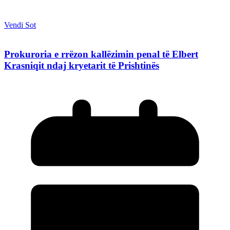
Vendi Sot
Prokuroria e rrëzon kallëzimin penal të Elbert
Krasniqit ndaj kryetarit të Prishtinës