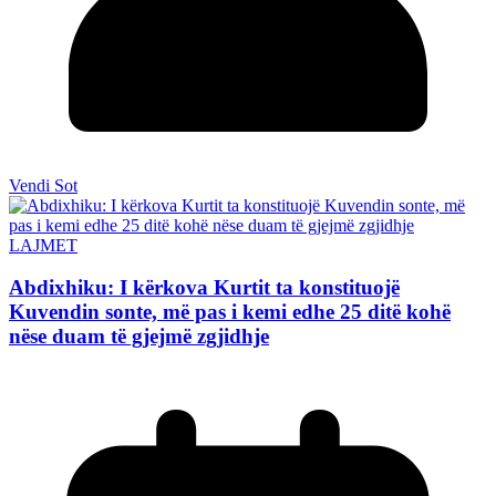
Vendi Sot
LAJMET
Abdixhiku: I kërkova Kurtit ta konstituojë
Kuvendin sonte, më pas i kemi edhe 25 ditë kohë
nëse duam të gjejmë zgjidhje