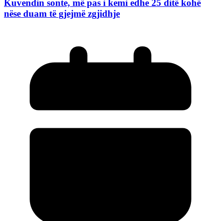
Kuvendin sonte, më pas i kemi edhe 25 ditë kohë
nëse duam të gjejmë zgjidhje