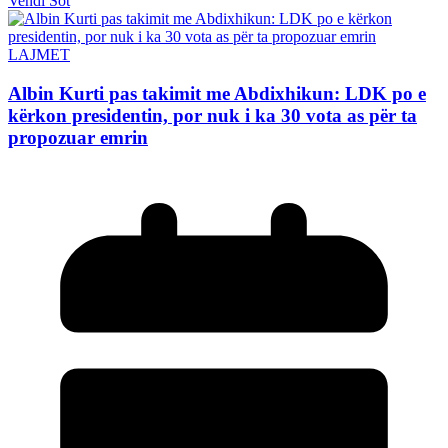
Vendi Sot
LAJMET
Albin Kurti pas takimit me Abdixhikun: LDK po e
kërkon presidentin, por nuk i ka 30 vota as për ta
propozuar emrin