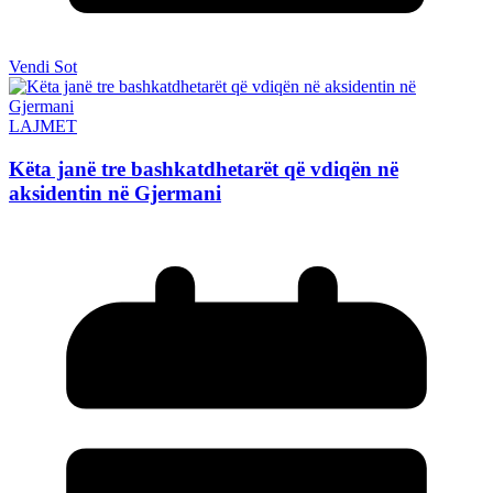
Vendi Sot
LAJMET
Këta janë tre bashkatdhetarët që vdiqën në
aksidentin në Gjermani