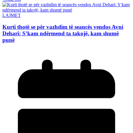
LAJMET
Kurti thotë se për vazhdim të seancës vendos Avni
Dehari: S’kam ndërmend ta takojë, kam shumë
punë