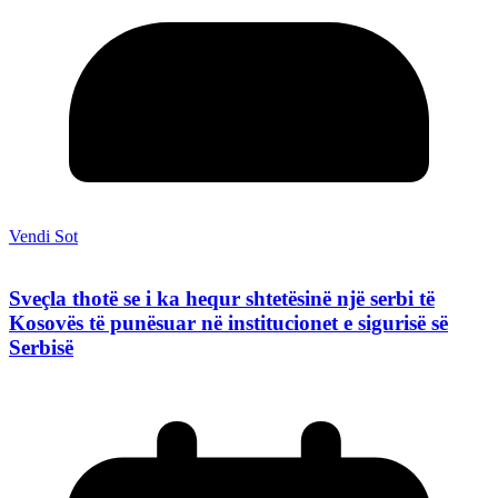
Vendi Sot
Sveçla thotë se i ka hequr shtetësinë një serbi të
Kosovës të punësuar në institucionet e sigurisë së
Serbisë