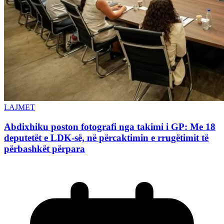
LAJMET
Abdixhiku poston fotografi nga takimi i GP: Me 18
deputetët e LDK-së, në përcaktimin e rrugëtimit të
përbashkët përpara