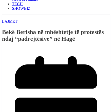
TECH
SHOWBIZ
LAJMET
Bekë Berisha në mbështetje të protestës
ndaj “padrejtësive” në Hagë