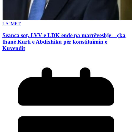
LAJMET
Seanca sot, LVV e LDK ende pa marrëveshje – çka
thanë Kurti e Abdixhiku për konstituimin e
Kuvendit