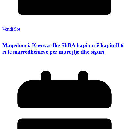
Vendi Sot
Maqedonci: Kosova dhe ShBA hapin një kapitull të
ri të marrëdhënieve për mbrojtje dhe siguri