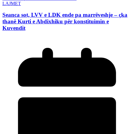
LAJMET
Seanca sot, LVV e LDK ende pa marrëveshje – çka
thanë Kurti e Abdixhiku për konstituimin e
Kuvendit