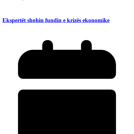
Ekspertët shohin fundin e krizës ekonomike