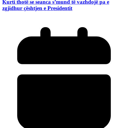
Kurti thotë se seanca s’mund të vazhdojë pa e
zgjidhur çështjen e Presidentit