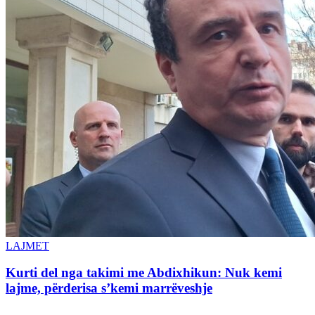
LAJMET
Kurti del nga takimi me Abdixhikun: Nuk kemi
lajme, përderisa s’kemi marrëveshje