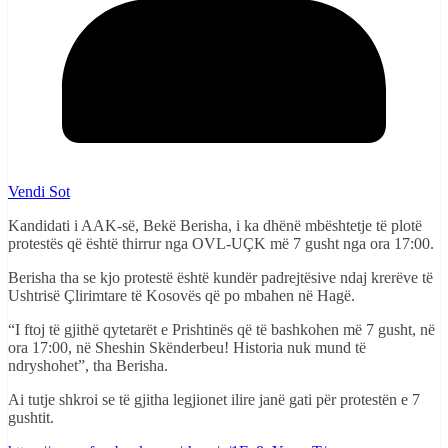
Vendi Sot
Kandidati i AAK-së, Bekë Berisha, i ka dhënë mbështetje të plotë
protestës që është thirrur nga OVL-UÇK më 7 gusht nga ora 17:00.
Berisha tha se kjo protestë është kundër padrejtësive ndaj krerëve të
Ushtrisë Çlirimtare të Kosovës që po mbahen në Hagë.
“I ftoj të gjithë qytetarët e Prishtinës që të bashkohen më 7 gusht, në
ora 17:00, në Sheshin Skënderbeu! Historia nuk mund të
ndryshohet”, tha Berisha.
Ai tutje shkroi se të gjitha legjionet ilire janë gati për protestën e 7
gushtit.