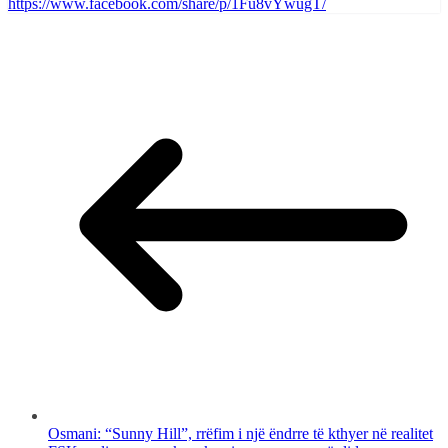
https://www.facebook.com/share/p/1Fu8vYwugT/
Osmani: “Sunny Hill”, rrëfim i një ëndrre të kthyer në realitet