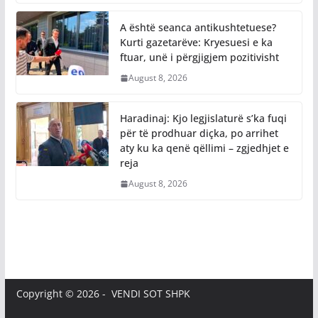
August 8, 2026
A është seanca antikushtetuese?
Kurti gazetarëve: Kryesuesi e ka
ftuar, unë i përgjigjem pozitivisht
August 8, 2026
Haradinaj: Kjo legjislaturë s’ka fuqi
për të prodhuar diçka, po arrihet
aty ku ka qenë qëllimi – zgjedhjet e
reja
August 8, 2026
Copyright © 2026 - VENDI SOT SHPK