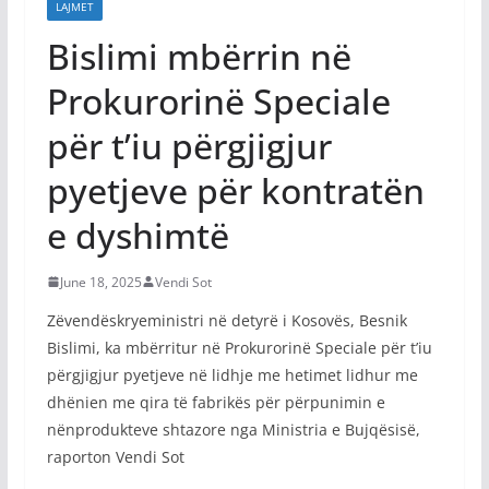
LAJMET
Bislimi mbërrin në
Prokurorinë Speciale
për t’iu përgjigjur
pyetjeve për kontratën
e dyshimtë
June 18, 2025
Vendi Sot
Zëvendëskryeministri në detyrë i Kosovës, Besnik
Bislimi, ka mbërritur në Prokurorinë Speciale për t’iu
përgjigjur pyetjeve në lidhje me hetimet lidhur me
dhënien me qira të fabrikës për përpunimin e
nënprodukteve shtazore nga Ministria e Bujqësisë,
raporton Vendi Sot