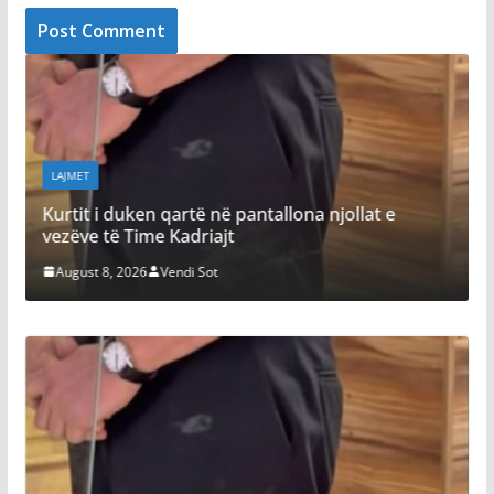
LAJMET
jollat e
Dimal Basha refuzon të përgjigjet nëse p
shkelet Kushtetuta
August 8, 2026
Vendi Sot