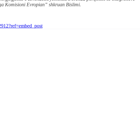
 nga Komisioni Evropian” shkruan Bislimi.
2912?ref=embed_post