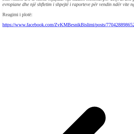
evropiane dhe një shfletim i shpejtë i raporteve për vendin ndër vite
Reagimi i plotë:
https://www.facebook.com/ZvKMBesnikBislimi/posts/77042889865