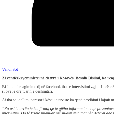
Vendi Sot
Zëvendëskryeministri në detyrë i Kosovës, Besnik Bislimi, ka rea
Bislimi në reagimin e tij në facebook tha se intervistimi zgjati 1 orë 
si pyetje drejtuar një dëshmitari.
Ai tha se ‘qëllimi parësor i kësaj interviste ka qenë prodhimi i lajmit m
“Po ashtu arrita të konfirmoj që të gjitha informacionet që prezanto
intervistim. Do të kishte mjaftuar një studim minimal për detyrat dhe 