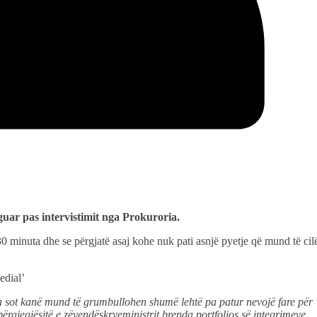
guar pas intervistimit nga Prokuroria.
e 30 minuta dhe se përgjatë asaj kohe nuk pati asnjë pyetje që mund të cil
edial’
va sot kanë mund të grumbullohen shumë lehtë pa patur nevojë fare për
përgjegjësitë e zëvendëskryeministrit brenda portfolios së integrimeve