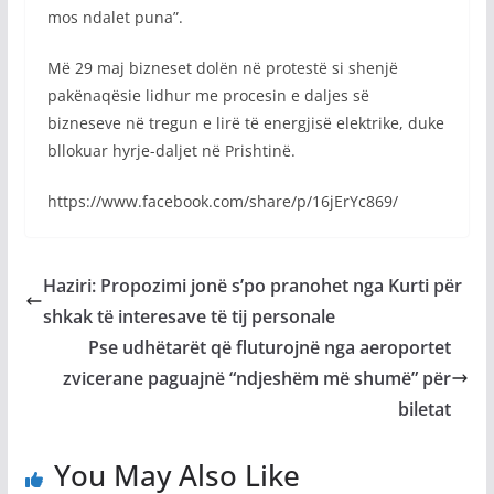
mos ndalet puna”.
Më 29 maj bizneset dolën në protestë si shenjë
pakënaqësie lidhur me procesin e daljes së
bizneseve në tregun e lirë të energjisë elektrike, duke
bllokuar hyrje-daljet në Prishtinë.
https://www.facebook.com/share/p/16jErYc869/
Haziri: Propozimi jonë s’po pranohet nga Kurti për
shkak të interesave të tij personale
Pse udhëtarët që fluturojnë nga aeroportet
zvicerane paguajnë “ndjeshëm më shumë” për
biletat
You May Also Like