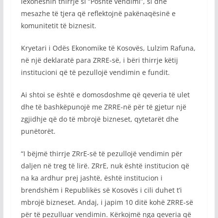
lexoheshin thirrje si “Poshtë vendimi”, si dhe
mesazhe të tjera që reflektojnë pakënaqësinë e
komunitetit të biznesit.
Kryetari i Odës Ekonomike të Kosovës, Lulzim Rafuna,
në një deklaratë para ZRRE-së, i bëri thirrje këtij
institucioni që të pezullojë vendimin e fundit.
Ai shtoi se është e domosdoshme që qeveria të ulet
dhe të bashkëpunojë me ZRRE-në për të gjetur një
zgjidhje që do të mbrojë bizneset, qytetarët dhe
punëtorët.
“I bëjmë thirrje ZRrE-së të pezullojë vendimin për
daljen në treg të lirë. ZRrE, nuk është institucion që
na ka ardhur prej jashtë, është institucion i
brendshëm i Republikës së Kosovës i cili duhet t’i
mbrojë bizneset. Andaj, i japim 10 ditë kohë ZRRE-së
për të pezulluar vendimin. Kërkojmë nga qeveria që