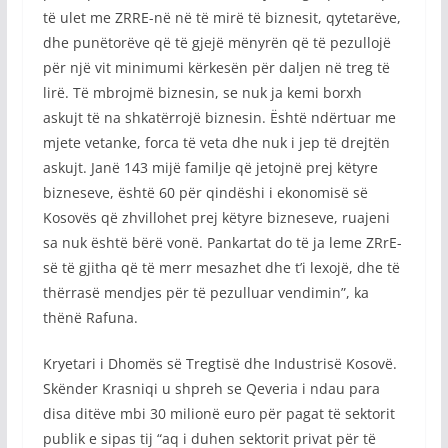
të ulet me ZRRE-në në të mirë të biznesit, qytetarëve,
dhe punëtorëve që të gjejë mënyrën që të pezullojë
për një vit minimumi kërkesën për daljen në treg të
lirë. Të mbrojmë biznesin, se nuk ja kemi borxh
askujt të na shkatërrojë biznesin. Është ndërtuar me
mjete vetanke, forca të veta dhe nuk i jep të drejtën
askujt. Janë 143 mijë familje që jetojnë prej këtyre
bizneseve, është 60 për qindëshi i ekonomisë së
Kosovës që zhvillohet prej këtyre bizneseve, ruajeni
sa nuk është bërë vonë. Pankartat do të ja leme ZRrE-
së të gjitha që të merr mesazhet dhe t’i lexojë, dhe të
thërrasë mendjes për të pezulluar vendimin”, ka
thënë Rafuna.
Kryetari i Dhomës së Tregtisë dhe Industrisë Kosovë.
Skënder Krasniqi u shpreh se Qeveria i ndau para
disa ditëve mbi 30 milionë euro për pagat të sektorit
publik e sipas tij “aq i duhen sektorit privat për të