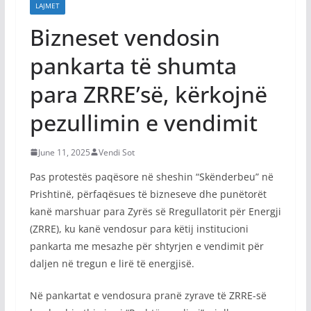
LAJMET
Bizneset vendosin
pankarta të shumta
para ZRRE’së, kërkojnë
pezullimin e vendimit
June 11, 2025
Vendi Sot
Pas protestës paqësore në sheshin “Skënderbeu” në
Prishtinë, përfaqësues të bizneseve dhe punëtorët
kanë marshuar para Zyrës së Rregullatorit për Energji
(ZRRE), ku kanë vendosur para këtij institucioni
pankarta me mesazhe për shtyrjen e vendimit për
daljen në tregun e lirë të energjisë.
Në pankartat e vendosura pranë zyrave të ZRRE-së