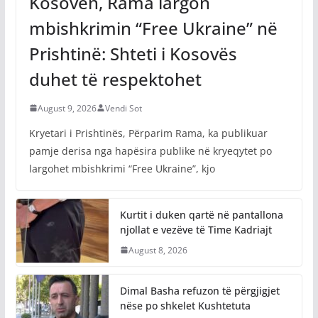
Kosovën, Rama largon
mbishkrimin “Free Ukraine” në
Prishtinë: Shteti i Kosovës
duhet të respektohet
August 9, 2026
Vendi Sot
Kryetari i Prishtinës, Përparim Rama, ka publikuar
pamje derisa nga hapësira publike në kryeqytet po
largohet mbishkrimi “Free Ukraine”, kjo
Kurtit i duken qartë në pantallona
njollat e vezëve të Time Kadriajt
August 8, 2026
Dimal Basha refuzon të përgjigjet
nëse po shkelet Kushtetuta