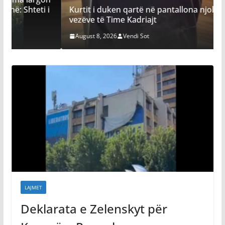
 i
Kurtit i duken qartë në pantallona njollat e
vezëve të Time Kadriajt
August 8, 2026
Vendi Sot
LAJMET
Deklarata e Zelenskyt për