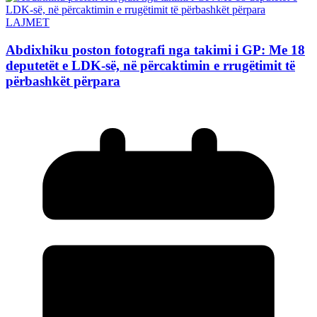
LAJMET
Abdixhiku poston fotografi nga takimi i GP: Me 18
deputetët e LDK-së, në përcaktimin e rrugëtimit të
përbashkët përpara