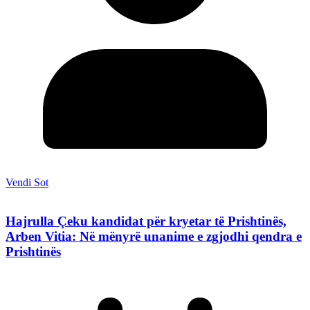
Vendi Sot
Hajrulla Çeku kandidat për kryetar të Prishtinës,
Arben Vitia: Në mënyrë unanime e zgjodhi qendra e
Prishtinës