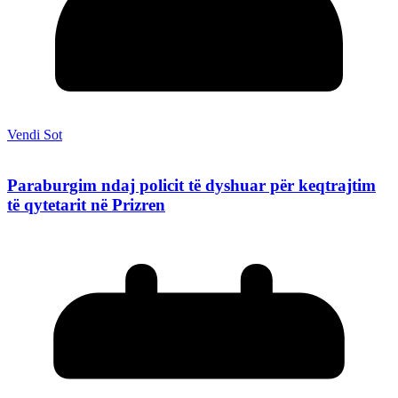
Vendi Sot
Paraburgim ndaj policit të dyshuar për keqtrajtim
të qytetarit në Prizren