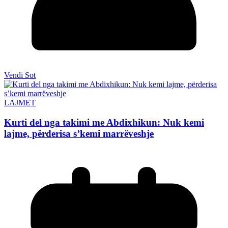
Vendi Sot
LAJMET
Kurti del nga takimi me Abdixhikun: Nuk kemi
lajme, përderisa s’kemi marrëveshje