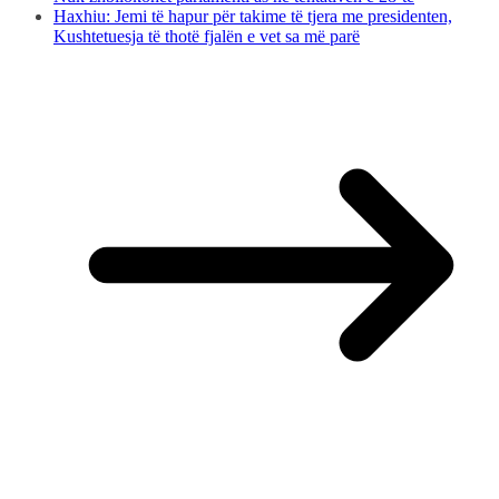
Haxhiu: Jemi të hapur për takime të tjera me presidenten,
Kushtetuesja të thotë fjalën e vet sa më parë