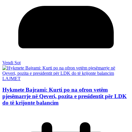
Vendi Sot
LAJMET
Hykmete Bajrami: Kurti po na ofron vetëm
pjesëmarrje në Qeveri, pozita e presidentit për LDK
do të krijonte balancim