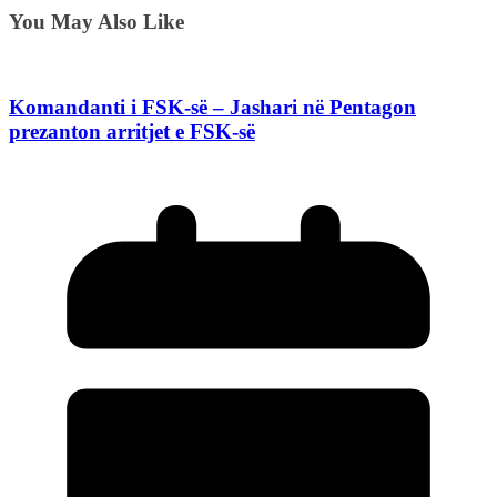
You May Also Like
Komandanti i FSK-së – Jashari në Pentagon
prezanton arritjet e FSK-së