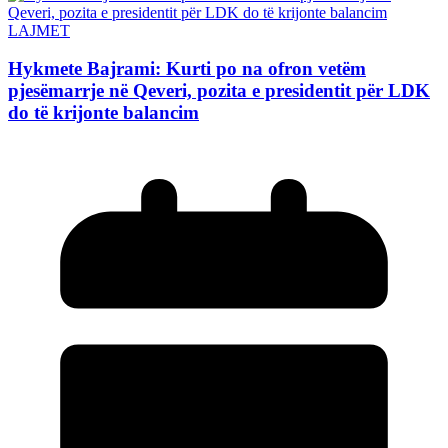
LAJMET
Hykmete Bajrami: Kurti po na ofron vetëm
pjesëmarrje në Qeveri, pozita e presidentit për LDK
do të krijonte balancim