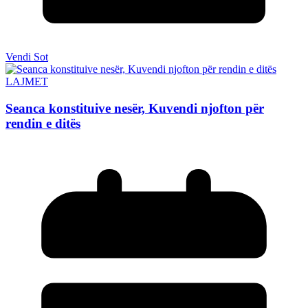
Vendi Sot
LAJMET
Seanca konstituive nesër, Kuvendi njofton për
rendin e ditës