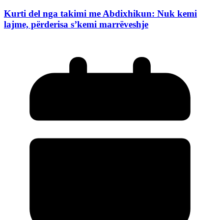
Kurti del nga takimi me Abdixhikun: Nuk kemi
lajme, përderisa s’kemi marrëveshje