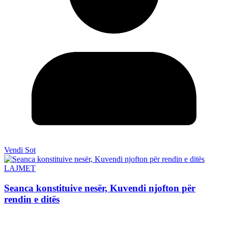
Vendi Sot
LAJMET
Seanca konstituive nesër, Kuvendi njofton për
rendin e ditës