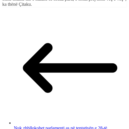
ka thënë Çitaku.
Nuk zhbllokohet parlamenti as në tentativën e 28-të