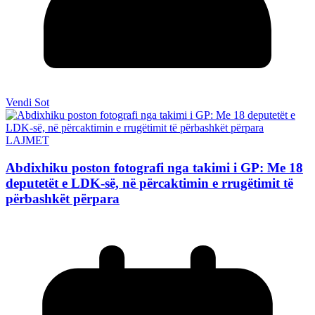
Vendi Sot
LAJMET
Abdixhiku poston fotografi nga takimi i GP: Me 18
deputetët e LDK-së, në përcaktimin e rrugëtimit të
përbashkët përpara