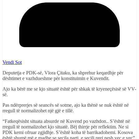
Vendi Sot
Deputetja e PDK-së, Vlora Çitaku, ka shprehur keqardhje për
dështimet e vazhdueshme për konstituimin e Kuvendit.
Ajo ka bërë me se kjo situatë është për shkak të kryeneçësisë së VV-
së.
Pas ndërprerjes së seancës së sotme, ajo ka thënë se nuk është në
rregull të normalizohet një gjë e tillë.
“Fatkeqësisht situata absurde në Kuvend po vazhdon.. S’është në
rregull të normalizohet kjo situatë. Bëj thirrje për reflektim. Ne si
PDK kemi ofruar zgjidhje. S’është koha të barrikadohemi. Kosova
është shumë më e madhe se secila parti, e secili prej nesh veç e veç”,