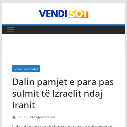
Skip
to
content
UNCATEGORIZED
Dalin pamjet e para pas
sulmit të Izraelit ndaj
Iranit
June 13, 2025
Vendi Sot
Video dhe imazhe të shumta paraqesin një pamje të