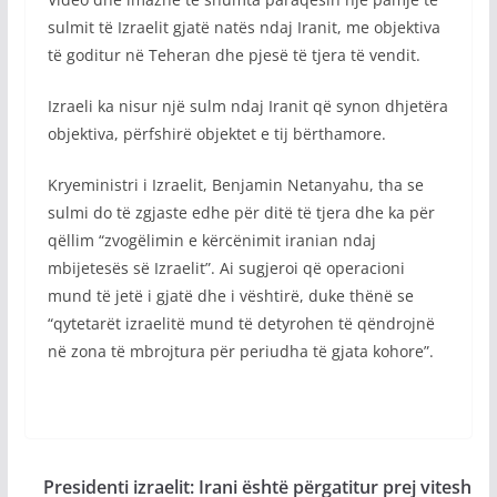
sulmit të Izraelit gjatë natës ndaj Iranit, me objektiva
të goditur në Teheran dhe pjesë të tjera të vendit.
Izraeli ka nisur një sulm ndaj Iranit që synon dhjetëra
objektiva, përfshirë objektet e tij bërthamore.
Kryeministri i Izraelit, Benjamin Netanyahu, tha se
sulmi do të zgjaste edhe për ditë të tjera dhe ka për
qëllim “zvogëlimin e kërcënimit iranian ndaj
mbijetesës së Izraelit”. Ai sugjeroi që operacioni
mund të jetë i gjatë dhe i vështirë, duke thënë se
“qytetarët izraelitë mund të detyrohen të qëndrojnë
në zona të mbrojtura për periudha të gjata kohore”.
Presidenti izraelit: Irani është përgatitur prej vitesh