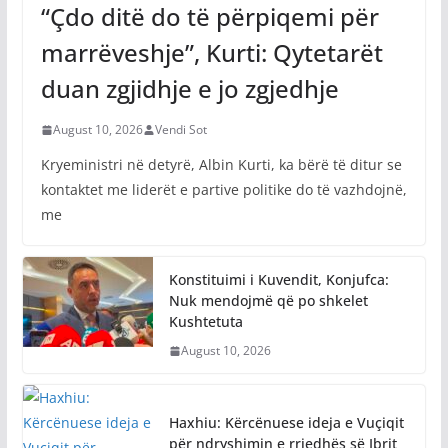
“Çdo ditë do të përpiqemi për
marrëveshje”, Kurti: Qytetarët
duan zgjidhje e jo zgjedhje
August 10, 2026
Vendi Sot
Kryeministri në detyrë, Albin Kurti, ka bërë të ditur se
kontaktet me liderët e partive politike do të vazhdojnë,
me
Konstituimi i Kuvendit, Konjufca:
Nuk mendojmë që po shkelet
Kushtetuta
August 10, 2026
Haxhiu: Kërcënuese ideja e Vuçiqit
për ndryshimin e rrjedhës së Ibrit