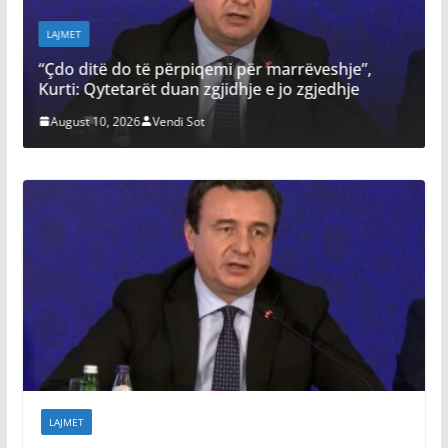
LAJMET
itë do të përpiqemi për marrëveshje”,
Konstituimi 
 Qytetarët duan zgjidhje e jo zgjedhje
që po shkele
 10, 2026
Vendi Sot
August 10, 20
LAJMET