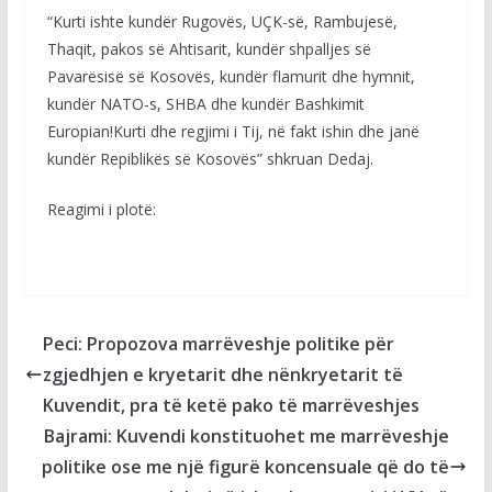
“Kurti ishte kundër Rugovës, UÇK-së, Rambujesë,
Thaqit, pakos së Ahtisarit, kundër shpalljes së
Pavarësisë së Kosovës, kundër flamurit dhe hymnit,
kundër NATO-s, SHBA dhe kundër Bashkimit
Europian!Kurti dhe regjimi i Tij, në fakt ishin dhe janë
kundër Repiblikës së Kosovës” shkruan Dedaj.
Reagimi i plotë:
Peci: Propozova marrëveshje politike për
zgjedhjen e kryetarit dhe nënkryetarit të
Kuvendit, pra të ketë pako të marrëveshjes
Bajrami: Kuvendi konstituohet me marrëveshje
politike ose me një figurë koncensuale që do të