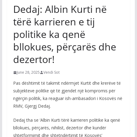
Dedaj: Albin Kurti në
tërë karrieren e tij
politike ka qenë
bllokues, përçarës dhe
dezertor!
June 28, 2025
Vendi Sot
Pas dështimit të takimit ndërmjet Kurtit dhe krerëve të
subjekteve politke që të gjendet një kompromis për
ngërçin politik, ka reaguar ish-ambasadori i Kosovës në
RMV, Gjergj Dedaj.
Dedaj tha se ‘Albin Kurti tërë karrieren politike ka qenë
bllokues, përçarës, nihilist, dezertor dhe kundër
shtetformimit dhe shtetndërtimit të Kosovës’