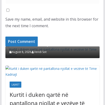
Save my name, email, and website in this browser for
the next time I comment.
LAJMET
LA
Kurtit i duken qartë në pantallona njollat e
Di
vezëve të Time Kadriajt
sh
August 8, 2026
Vendi Sot
A
LAJMET
Kurtit i duken qartë në
pantallona njollat e vezëve të