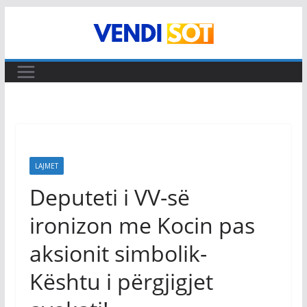
Skip
to
content
LAJMET
Deputeti i VV-së
ironizon me Kocin pas
aksionit simbolik-
Kështu i përgjigjet