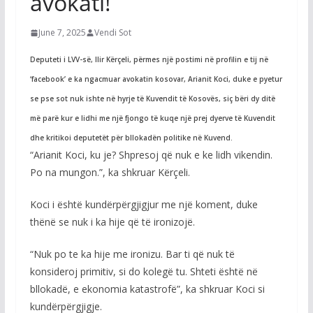
avokati!
June 7, 2025
Vendi Sot
Deputeti i LVV-së, Ilir Kërçeli, përmes një postimi në profilin e tij në
‘facebook’ e ka ngacmuar avokatin kosovar, Arianit Koci, duke e pyetur
se pse sot nuk ishte në hyrje të Kuvendit të Kosovës, siç bëri dy ditë
më parë kur e lidhi me një fjongo të kuqe një prej dyerve të Kuvendit
dhe kritikoi deputetët për bllokadën politike në Kuvend.
“Arianit Koci, ku je? Shpresoj që nuk e ke lidh vikendin.
Po na mungon.”, ka shkruar Kërçeli.
Koci i është kundërpërgjigjur me një koment, duke
thënë se nuk i ka hije që të ironizojë.
“Nuk po te ka hije me ironizu. Bar ti që nuk të
konsideroj primitiv, si do kolegë tu. Shteti është në
bllokadë, e ekonomia katastrofë”, ka shkruar Koci si
kundërpërgjigje.