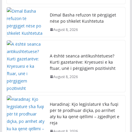
Dimal Basha refuzon të përgjigjet
nëse po shkelet Kushtetuta
August 8, 2026
A është seanca antikushtetuese?
Kurti gazetarëve: Kryesuesi e ka
ftuar, unë i përgjigjem pozitivisht
August 8, 2026
Haradinaj: Kjo legjislaturë s’ka fuqi
për të prodhuar diçka, po arrihet
aty ku ka qenë qëllimi – zgjedhjet e
reja
August 8, 2026