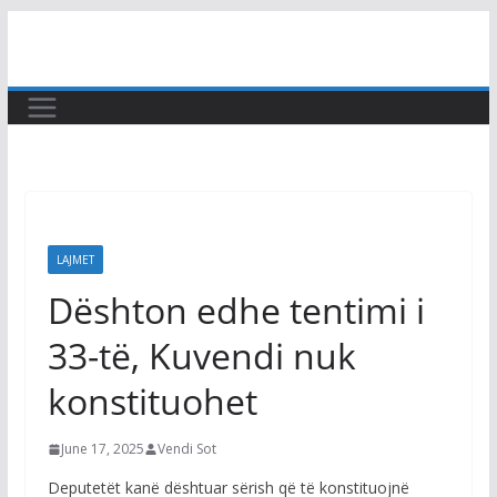
Skip
to
content
LAJMET
Dështon edhe tentimi i
33-të, Kuvendi nuk
konstituohet
June 17, 2025
Vendi Sot
Deputetët kanë dështuar sërish që të konstituojnë