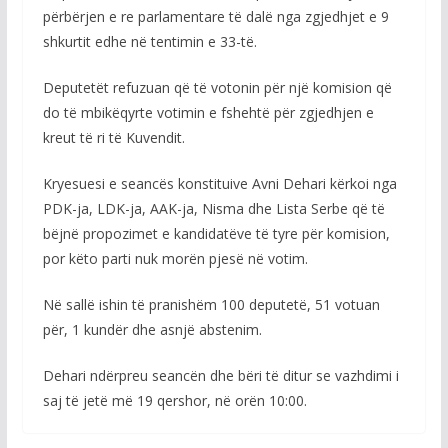
përbërjen e re parlamentare të dalë nga zgjedhjet e 9
shkurtit edhe në tentimin e 33-të.
Deputetët refuzuan që të votonin për një komision që
do të mbikëqyrte votimin e fshehtë për zgjedhjen e
kreut të ri të Kuvendit.
Kryesuesi e seancës konstituive Avni Dehari kërkoi nga
PDK-ja, LDK-ja, AAK-ja, Nisma dhe Lista Serbe që të
bëjnë propozimet e kandidatëve të tyre për komision,
por këto parti nuk morën pjesë në votim.
Në sallë ishin të pranishëm 100 deputetë, 51 votuan
për, 1 kundër dhe asnjë abstenim.
Dehari ndërpreu seancën dhe bëri të ditur se vazhdimi i
saj të jetë më 19 qershor, në orën 10:00.