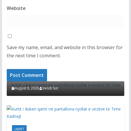
Website
Save my name, email, and website in this browser for
the next time I comment.
LAJMET
LA
Kurtit i duken qartë në pantallona njollat e
Di
vezëve të Time Kadriajt
sh
August 8, 2026
Vendi Sot
A
LAJMET