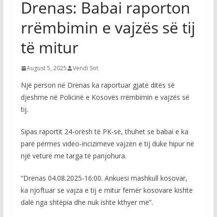
Drenas: Babai raporton
rrëmbimin e vajzës së tij
të mitur
August 5, 2025
Vendi Sot
Një person në Drenas ka raportuar gjatë ditës së
djeshme në Policinë e Kosovës rrëmbimin e vajzës së
tij.
Sipas raportit 24-orësh të PK-së, thuhet se babai e ka
parë përmes video-incizimeve vajzën e tij duke hipur në
një veturë me targa të panjohura.
“Drenas 04.08.2025-16:00. Ankuesi mashkull kosovar,
ka njoftuar se vajza e tij e mitur femër kosovare kishte
dalë nga shtëpia dhe nuk ishte kthyer më”.